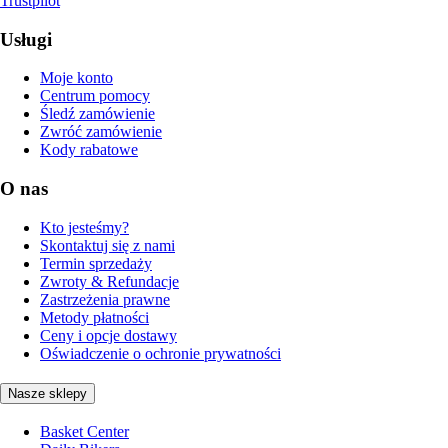
Trustpilot
Usługi
Moje konto
Centrum pomocy
Śledź zamówienie
Zwróć zamówienie
Kody rabatowe
O nas
Kto jesteśmy?
Skontaktuj się z nami
Termin sprzedaży
Zwroty & Refundacje
Zastrzeżenia prawne
Metody płatności
Ceny i opcje dostawy
Oświadczenie o ochronie prywatności
Nasze sklepy
Basket Center