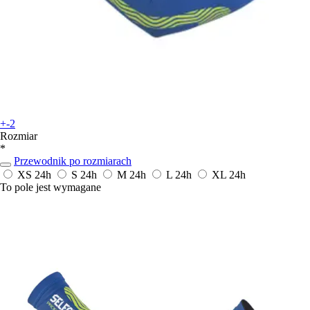
+-2
Rozmiar
*
Przewodnik po rozmiarach
XS
24h
S
24h
M
24h
L
24h
XL
24h
To pole jest wymagane