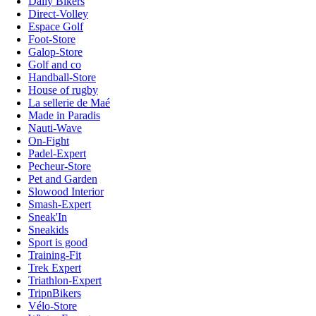
Daily Bikers
Direct-Volley
Espace Golf
Foot-Store
Galop-Store
Golf and co
Handball-Store
House of rugby
La sellerie de Maé
Made in Paradis
Nauti-Wave
On-Fight
Padel-Expert
Pecheur-Store
Pet and Garden
Slowood Interior
Smash-Expert
Sneak'In
Sneakids
Sport is good
Training-Fit
Trek Expert
Triathlon-Expert
TripnBikers
Vélo-Store