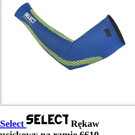
Select
Rękaw
uciskowy na ramię 6610