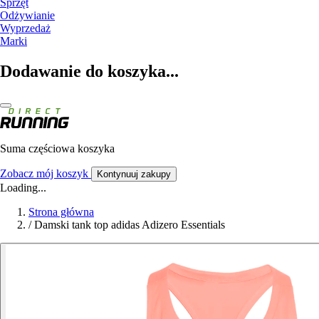
Sprzęt
Odżywianie
Wyprzedaż
Marki
Dodawanie do koszyka...
Suma częściowa koszyka
Zobacz mój koszyk
Kontynuuj zakupy
Loading...
Strona główna
/
Damski tank top adidas Adizero Essentials