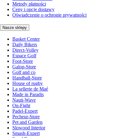
Metody płatności
Ceny i opcje dostawy
Oświadczenie o ochronie prywatności
Nasze sklepy
Basket Center
Daily Bikers
Direct-Volley
Espace Golf
Foot-Store
Galop-Store
Golf and co
Handball-Store
House of rugby
La sellerie de Maé
Made in Paradis
Nauti-Wave
On-Fight
Padel-Expert
Pecheur-Store
Pet and Garden
Slowood Interior
Smash-Expert