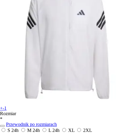
+-1
Rozmiar
*
Przewodnik po rozmiarach
S
24h
M
24h
L
24h
XL
2XL