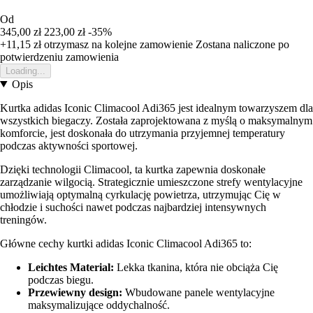
Od
345,00 zł
223,00 zł
-35%
+11,15 zł
otrzymasz na kolejne zamowienie
Zostana naliczone po
potwierdzeniu zamowienia
Loading...
Opis
Kurtka adidas Iconic Climacool Adi365 jest idealnym towarzyszem dla
wszystkich biegaczy. Została zaprojektowana z myślą o maksymalnym
komforcie, jest doskonała do utrzymania przyjemnej temperatury
podczas aktywności sportowej.
Dzięki technologii Climacool, ta kurtka zapewnia doskonałe
zarządzanie wilgocią. Strategicznie umieszczone strefy wentylacyjne
umożliwiają optymalną cyrkulację powietrza, utrzymując Cię w
chłodzie i suchości nawet podczas najbardziej intensywnych
treningów.
Główne cechy kurtki adidas Iconic Climacool Adi365 to:
Leichtes Material:
Lekka tkanina, która nie obciąża Cię
podczas biegu.
Przewiewny design:
Wbudowane panele wentylacyjne
maksymalizujące oddychalność.