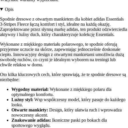
Opis
Spodnie dresowe z otwartym mankietem dla kobiet adidas Essentials
3-Stripes Fleece łączą komfort i styl, idealne na każdą okazję.
Zaprojektowane przez słynną markę adidas, ten produkt odzwierciedla
aktywny i luźny duch, który charakteryzuje kolekcję Essentials.
Wykonane z miękkiego materiału polarowego, te spodnie oferują
przyjemne uczucie na skórze, zapewniając jednocześnie doskonałe
ciepło. Innowacyjny design z otwartymi mankietami umożliwia dużą
swobodę ruchów, co czyni je idealnym wyborem na treningi lub
chwile relaksu w domu.
Oto kilka kluczowych cech, które sprawiają, że te spodnie dresowe są
niezbędne:
Wygodny materiał:
Wykonane z miękkiego polaru dla
optymalnego komfortu.
Luźny styl:
Wsp współczesny model, który pasuje do każdego
looku.
Otwarte mankiety:
Design, który ułatwia ruch i wprowadza
nowoczesny akcent.
Znakowanie adidas:
Ikoniczne paski po bokach dla
sportowego wyglądu.