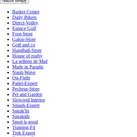
Nasze sklepy
Basket Center
Daily Bikers
Direct-Volley
Espace Golf
Foot-Store
Galop-Store
Golf and co
Handball-Store
House of rugby
La sellerie de Maé
Made in Paradis
Nauti-Wave
On-Fight
Padel-Expert
Pecheur-Store
Pet and Garden
Slowood Interior
Smash-Expert
Sneak'In
Sneakids
Sport is good
Training-Fit
Trek Expert