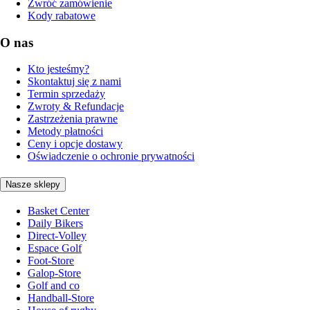
Zwróć zamówienie
Kody rabatowe
O nas
Kto jesteśmy?
Skontaktuj się z nami
Termin sprzedaży
Zwroty & Refundacje
Zastrzeżenia prawne
Metody płatności
Ceny i opcje dostawy
Oświadczenie o ochronie prywatności
Nasze sklepy
Basket Center
Daily Bikers
Direct-Volley
Espace Golf
Foot-Store
Galop-Store
Golf and co
Handball-Store