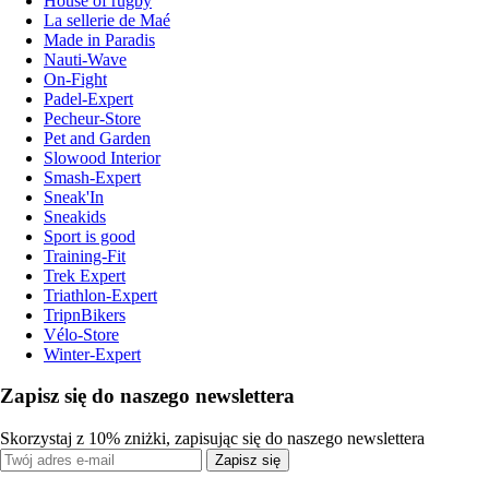
House of rugby
La sellerie de Maé
Made in Paradis
Nauti-Wave
On-Fight
Padel-Expert
Pecheur-Store
Pet and Garden
Slowood Interior
Smash-Expert
Sneak'In
Sneakids
Sport is good
Training-Fit
Trek Expert
Triathlon-Expert
TripnBikers
Vélo-Store
Winter-Expert
Zapisz się do naszego newslettera
Skorzystaj z 10% zniżki, zapisując się do naszego newslettera
Zapisz się