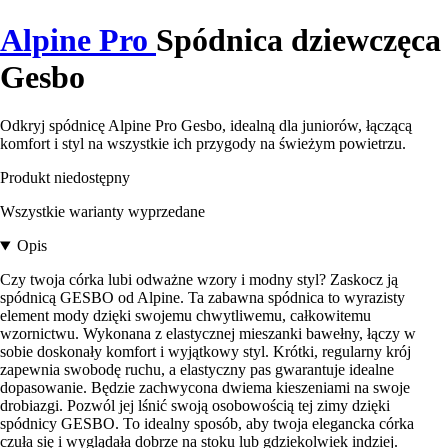
Alpine Pro
Spódnica dziewczęca
Gesbo
Odkryj spódnicę Alpine Pro Gesbo, idealną dla juniorów, łączącą
komfort i styl na wszystkie ich przygody na świeżym powietrzu.
Produkt niedostępny
Wszystkie warianty wyprzedane
Opis
Czy twoja córka lubi odważne wzory i modny styl? Zaskocz ją
spódnicą GESBO od Alpine. Ta zabawna spódnica to wyrazisty
element mody dzięki swojemu chwytliwemu, całkowitemu
wzornictwu. Wykonana z elastycznej mieszanki bawełny, łączy w
sobie doskonały komfort i wyjątkowy styl. Krótki, regularny krój
zapewnia swobodę ruchu, a elastyczny pas gwarantuje idealne
dopasowanie. Będzie zachwycona dwiema kieszeniami na swoje
drobiazgi. Pozwól jej lśnić swoją osobowością tej zimy dzięki
spódnicy GESBO. To idealny sposób, aby twoja elegancka córka
czuła się i wyglądała dobrze na stoku lub gdziekolwiek indziej.