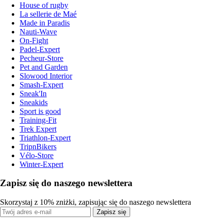
House of rugby
La sellerie de Maé
Made in Paradis
Nauti-Wave
On-Fight
Padel-Expert
Pecheur-Store
Pet and Garden
Slowood Interior
Smash-Expert
Sneak'In
Sneakids
Sport is good
Training-Fit
Trek Expert
Triathlon-Expert
TripnBikers
Vélo-Store
Winter-Expert
Zapisz się do naszego newslettera
Skorzystaj z 10% zniżki, zapisując się do naszego newslettera
Zapisz się