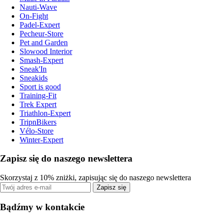
Nauti-Wave
On-Fight
Padel-Expert
Pecheur-Store
Pet and Garden
Slowood Interior
Smash-Expert
Sneak'In
Sneakids
Sport is good
Training-Fit
Trek Expert
Triathlon-Expert
TripnBikers
Vélo-Store
Winter-Expert
Zapisz się do naszego newslettera
Skorzystaj z 10% zniżki, zapisując się do naszego newslettera
Zapisz się
Bądźmy w kontakcie