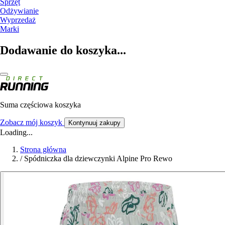
Sprzęt
Odżywianie
Wyprzedaż
Marki
Dodawanie do koszyka...
Suma częściowa koszyka
Zobacz mój koszyk
Kontynuuj zakupy
Loading...
Strona główna
/
Spódniczka dla dziewczynki Alpine Pro Rewo