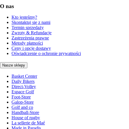
O nas
Kto jesteśmy?
Skontaktuj się z nami
Termin sprzedaży
Zwroty & Refundacje
Zastrzeżenia prawne
Metody płatności
Ceny i opcje dostawy
Oświadczenie o ochronie prywatności
Nasze sklepy
Basket Center
Daily Bikers
Direct-Volley
Espace Golf
Foot-Store
Galop-Store
Golf and co
Handball-Store
House of rugby
La sellerie de Maé
Made in Paradis