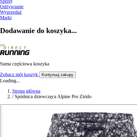
Sprzęt
Odżywianie
Wyprzedaż
Marki
Dodawanie do koszyka...
Suma częściowa koszyka
Zobacz mój koszyk
Kontynuuj zakupy
Loading...
Strona główna
/
Spódnica dziewczęca Alpine Pro Zirido