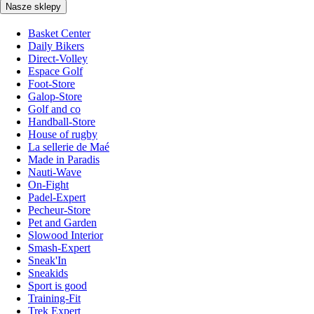
Nasze sklepy
Basket Center
Daily Bikers
Direct-Volley
Espace Golf
Foot-Store
Galop-Store
Golf and co
Handball-Store
House of rugby
La sellerie de Maé
Made in Paradis
Nauti-Wave
On-Fight
Padel-Expert
Pecheur-Store
Pet and Garden
Slowood Interior
Smash-Expert
Sneak'In
Sneakids
Sport is good
Training-Fit
Trek Expert