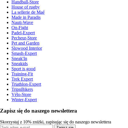
Handball-Store
House of rugby
La sellerie de Maé
Made in Paradis
Nauti-Wave
On-Fight
Padel-Expert
Pecheur-Store
Pet and Garden
Slowood Interior
Smash-Expert
Sneak'In
Sneakids
Sport is good
Training-Fit
Trek Expert
Triathlon-Expert
TripnBikers
Vélo-Store
Winter-Expert
Zapisz się do naszego newslettera
Skorzystaj z 10% zniżki, zapisując się do naszego newslettera
Zapisz się