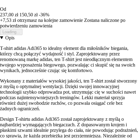
Od
237,00 zł
150,50 zł
-36%
+7,53 zł
otrzymasz na kolejne zamowienie
Zostana naliczone po
potwierdzeniu zamowienia
Loading...
Opis
T-shirt adidas Adi365 to idealny element dla miłośników biegania,
którzy chcą połączyć wydajność i styl. Zaprojektowany przez
renomowaną markę adidas, ten T-shirt jest nieodłącznym elementem
twojego wyposażenia biegowego, pozwalając ci skupić się na swoich
wynikach, jednocześnie czując się komfortowo.
Wykonany z materiałów wysokiej jakości, ten T-shirt został stworzony
z myślą o optymalnej wentylacji. Dzięki swojej innowacyjnej
technologii szybko odprowadza pot, utrzymując cię w suchości nawet
podczas najintensywniejszych treningów. Lekki materiał sprzyja
również dużej swobodzie ruchów, co pozwala osiągać cele bez
żadnych ograniczeń.
Design T-shirtu adidas Adi365 został zaprojektowany z myślą o
najbardziej wymagających biegaczach. Z dopasowanym krojem i
płaskimi szwami idealnie przylega do ciała, nie powodując podrażnień,
co sprawia, że każda przebieżka jest przyjemniejsza. Niezależnie od