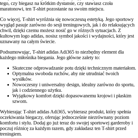
tego, czy biegasz na krótkim dystansie, czy stawiasz czoła
maratonowi, ten T-shirt pozostanie na swoim miejscu.
Co więcej, T-shirt wyróżnia się nowoczesną estetyką. Jego sportowy
wygląd pasuje zarówno do sesji treningowych, jak i do relaksujących
chwil, dzięki czemu możesz nosić go w różnych sytuacjach. Z
kultowym logo adidas, nosisz symbol jakości i wydajności, który jest
uznawany na całym świecie.
Podsumowując, T-shirt adidas Adi365 to niezbędny element dla
każdego miłośnika biegania. Jego główne zalety to:
Skuteczne odprowadzanie potu dzięki technicznym materiałom.
Optymalna swoboda ruchów, aby nie utrudniać twoich
wysiłków.
Nowoczesny i uniwersalny design, idealny zarówno do sportu,
jak i codziennego użytku.
Wyjątkowy komfort dzięki dopasowanemu krojowi i płaskim
szwom.
Wybierając T-shirt adidas Adi365, wybierasz produkt, który spełnia
oczekiwania biegaczy, oferując jednocześnie niezrównany poziom
komfortu i stylu. Dodaj go już teraz do swojej sportowej garderoby i
poczuj różnicę za każdym razem, gdy zakładasz ten T-shirt przed
treningiem.