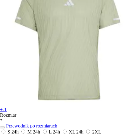
+-1
Rozmiar
*
Przewodnik po rozmiarach
S
24h
M
24h
L
24h
XL
24h
2XL