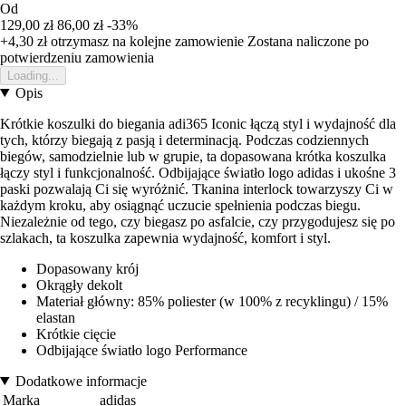
Od
129,00 zł
86,00 zł
-33%
+4,30 zł
otrzymasz na kolejne zamowienie
Zostana naliczone po
potwierdzeniu zamowienia
Loading...
Opis
Krótkie koszulki do biegania adi365 Iconic łączą styl i wydajność dla
tych, którzy biegają z pasją i determinacją. Podczas codziennych
biegów, samodzielnie lub w grupie, ta dopasowana krótka koszulka
łączy styl i funkcjonalność. Odbijające światło logo adidas i ukośne 3
paski pozwalają Ci się wyróżnić. Tkanina interlock towarzyszy Ci w
każdym kroku, aby osiągnąć uczucie spełnienia podczas biegu.
Niezależnie od tego, czy biegasz po asfalcie, czy przygodujesz się po
szlakach, ta koszulka zapewnia wydajność, komfort i styl.
Dopasowany krój
Okrągły dekolt
Materiał główny: 85% poliester (w 100% z recyklingu) / 15%
elastan
Krótkie cięcie
Odbijające światło logo Performance
Dodatkowe informacje
Marka
adidas