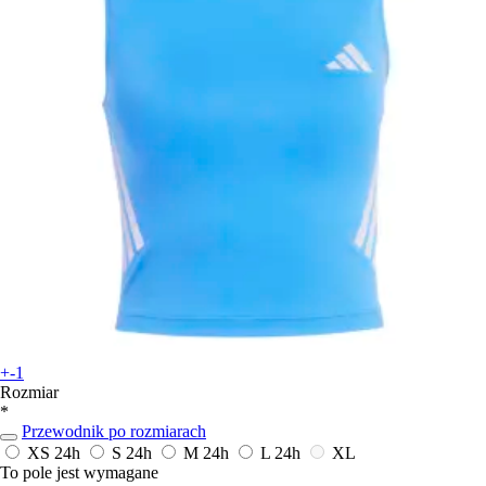
+-1
Rozmiar
*
Przewodnik po rozmiarach
XS
24h
S
24h
M
24h
L
24h
XL
To pole jest wymagane