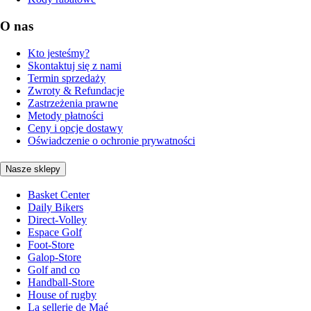
O nas
Kto jesteśmy?
Skontaktuj się z nami
Termin sprzedaży
Zwroty & Refundacje
Zastrzeżenia prawne
Metody płatności
Ceny i opcje dostawy
Oświadczenie o ochronie prywatności
Nasze sklepy
Basket Center
Daily Bikers
Direct-Volley
Espace Golf
Foot-Store
Galop-Store
Golf and co
Handball-Store
House of rugby
La sellerie de Maé