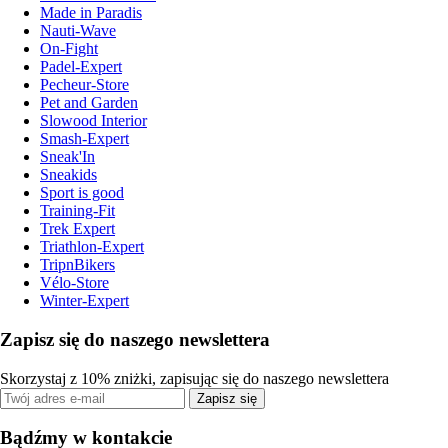
Made in Paradis
Nauti-Wave
On-Fight
Padel-Expert
Pecheur-Store
Pet and Garden
Slowood Interior
Smash-Expert
Sneak'In
Sneakids
Sport is good
Training-Fit
Trek Expert
Triathlon-Expert
TripnBikers
Vélo-Store
Winter-Expert
Zapisz się do naszego newslettera
Skorzystaj z 10% zniżki, zapisując się do naszego newslettera
Zapisz się
Bądźmy w kontakcie