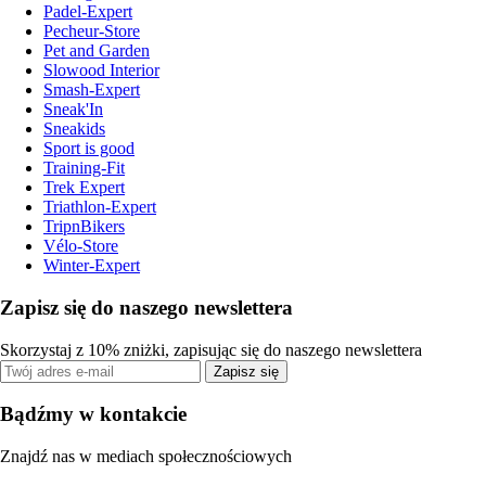
Padel-Expert
Pecheur-Store
Pet and Garden
Slowood Interior
Smash-Expert
Sneak'In
Sneakids
Sport is good
Training-Fit
Trek Expert
Triathlon-Expert
TripnBikers
Vélo-Store
Winter-Expert
Zapisz się do naszego newslettera
Skorzystaj z 10% zniżki, zapisując się do naszego newslettera
Zapisz się
Bądźmy w kontakcie
Znajdź nas w mediach społecznościowych