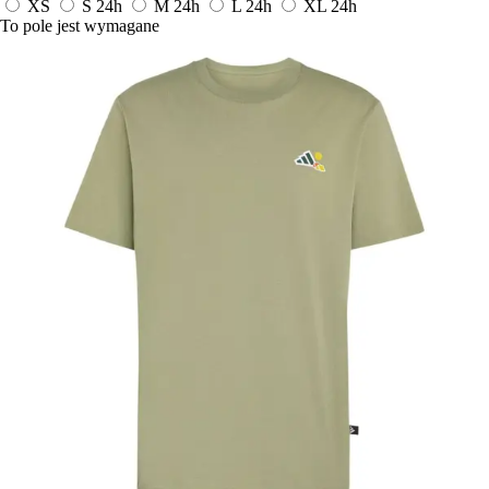
XS
S
24h
M
24h
L
24h
XL
24h
To pole jest wymagane