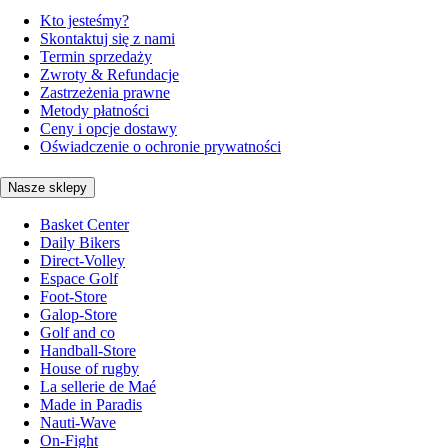
Kto jesteśmy?
Skontaktuj się z nami
Termin sprzedaży
Zwroty & Refundacje
Zastrzeżenia prawne
Metody płatności
Ceny i opcje dostawy
Oświadczenie o ochronie prywatności
Nasze sklepy
Basket Center
Daily Bikers
Direct-Volley
Espace Golf
Foot-Store
Galop-Store
Golf and co
Handball-Store
House of rugby
La sellerie de Maé
Made in Paradis
Nauti-Wave
On-Fight