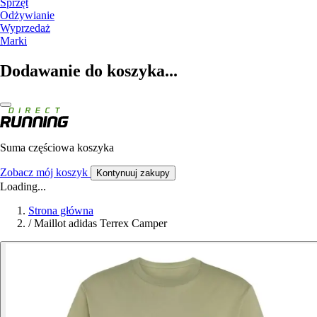
Sprzęt
Odżywianie
Wyprzedaż
Marki
Dodawanie do koszyka...
Suma częściowa koszyka
Zobacz mój koszyk
Kontynuuj zakupy
Loading...
Strona główna
/
Maillot adidas Terrex Camper