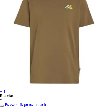
+-1
Rozmiar
*
Przewodnik po rozmiarach