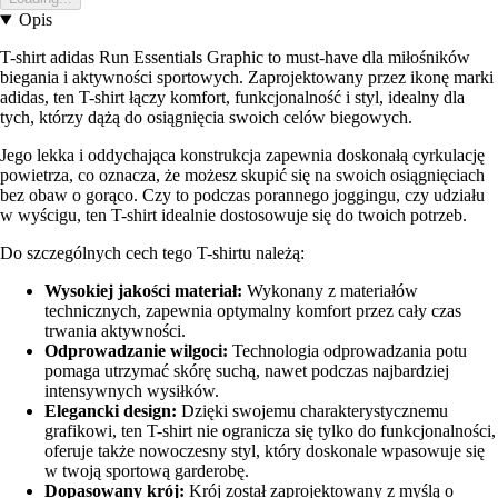
Opis
T-shirt adidas Run Essentials Graphic to must-have dla miłośników
biegania i aktywności sportowych. Zaprojektowany przez ikonę marki
adidas, ten T-shirt łączy komfort, funkcjonalność i styl, idealny dla
tych, którzy dążą do osiągnięcia swoich celów biegowych.
Jego lekka i oddychająca konstrukcja zapewnia doskonałą cyrkulację
powietrza, co oznacza, że możesz skupić się na swoich osiągnięciach
bez obaw o gorąco. Czy to podczas porannego joggingu, czy udziału
w wyścigu, ten T-shirt idealnie dostosowuje się do twoich potrzeb.
Do szczególnych cech tego T-shirtu należą:
Wysokiej jakości materiał:
Wykonany z materiałów
technicznych, zapewnia optymalny komfort przez cały czas
trwania aktywności.
Odprowadzanie wilgoci:
Technologia odprowadzania potu
pomaga utrzymać skórę suchą, nawet podczas najbardziej
intensywnych wysiłków.
Elegancki design:
Dzięki swojemu charakterystycznemu
grafikowi, ten T-shirt nie ogranicza się tylko do funkcjonalności,
oferuje także nowoczesny styl, który doskonale wpasowuje się
w twoją sportową garderobę.
Dopasowany krój:
Krój został zaprojektowany z myślą o