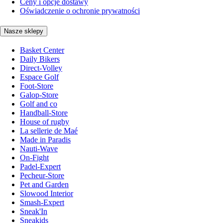
Ceny i opcje dostawy
Oświadczenie o ochronie prywatności
Nasze sklepy
Basket Center
Daily Bikers
Direct-Volley
Espace Golf
Foot-Store
Galop-Store
Golf and co
Handball-Store
House of rugby
La sellerie de Maé
Made in Paradis
Nauti-Wave
On-Fight
Padel-Expert
Pecheur-Store
Pet and Garden
Slowood Interior
Smash-Expert
Sneak'In
Sneakids