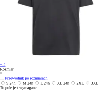
+-2
Rozmiar
*
Przewodnik po rozmiarach
S
24h
M
24h
L
24h
XL
24h
2XL
3XL
To pole jest wymagane