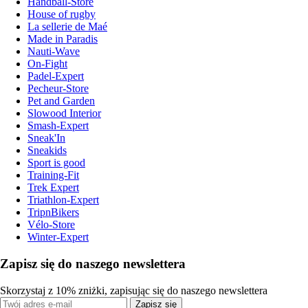
Handball-Store
House of rugby
La sellerie de Maé
Made in Paradis
Nauti-Wave
On-Fight
Padel-Expert
Pecheur-Store
Pet and Garden
Slowood Interior
Smash-Expert
Sneak'In
Sneakids
Sport is good
Training-Fit
Trek Expert
Triathlon-Expert
TripnBikers
Vélo-Store
Winter-Expert
Zapisz się do naszego newslettera
Skorzystaj z 10% zniżki, zapisując się do naszego newslettera
Zapisz się