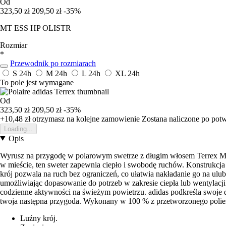
Od
323,50 zł
209,50 zł
-35%
MT ESS HP OLISTR
Rozmiar
*
Przewodnik po rozmiarach
S
24h
M
24h
L
24h
XL
24h
To pole jest wymagane
Od
323,50 zł
209,50 zł
-35%
+10,48 zł
otrzymasz na kolejne zamowienie
Zostana naliczone po pot
Loading...
Opis
Wyrusz na przygodę w polarowym swetrze z długim włosem Terrex Mult
w mieście, ten sweter zapewnia ciepło i swobodę ruchów. Konstrukcja
krój pozwala na ruch bez ograniczeń, co ułatwia nakładanie go na ulu
umożliwiając dopasowanie do potrzeb w zakresie ciepła lub wentylac
codzienne aktywności na świeżym powietrzu. adidas podkreśla swoje do
twoja następna przygoda. Wykonany w 100 % z przetworzonego poliest
Luźny krój.