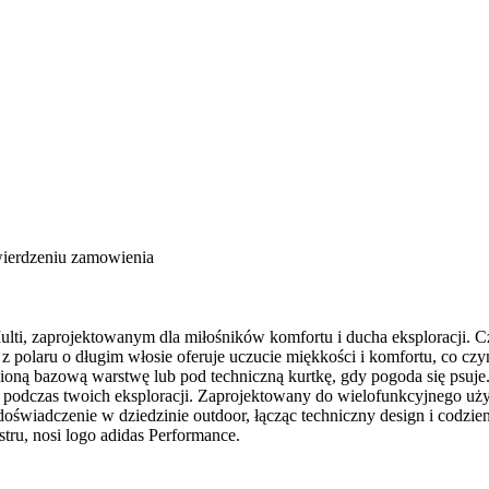
wierdzeniu zamowienia
i, zaprojektowanym dla miłośników komfortu i ducha eksploracji. Czy
 z polaru o długim włosie oferuje uczucie miękkości i komfortu, co c
bioną bazową warstwę lub pod techniczną kurtkę, gdy pogoda się psuje
ji podczas twoich eksploracji. Zaprojektowany do wielofunkcyjnego u
świadczenie w dziedzinie outdoor, łącząc techniczny design i codzien
ru, nosi logo adidas Performance.