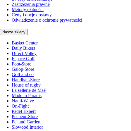
Zastrzeżenia prawne
Metody płatności
Ceny i opcje dostawy
Oświadczenie o ochronie prywatności
Nasze sklepy
Basket Center
Daily Bikers
Direct-Volley
Espace Golf
Foot-Store
Galop-Store
Golf and co
Handball-Store
House of rugby
La sellerie de Maé
Made in Paradis
Nauti-Wave
On-Fight
Padel-Expert
Pecheur-Store
Pet and Garden
Slowood Interior