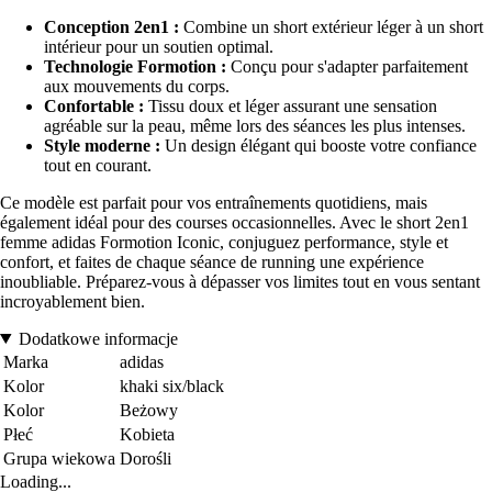
Conception 2en1 :
Combine un short extérieur léger à un short
intérieur pour un soutien optimal.
Technologie Formotion :
Conçu pour s'adapter parfaitement
aux mouvements du corps.
Confortable :
Tissu doux et léger assurant une sensation
agréable sur la peau, même lors des séances les plus intenses.
Style moderne :
Un design élégant qui booste votre confiance
tout en courant.
Ce modèle est parfait pour vos entraînements quotidiens, mais
également idéal pour des courses occasionnelles. Avec le short 2en1
femme adidas Formotion Iconic, conjuguez performance, style et
confort, et faites de chaque séance de running une expérience
inoubliable. Préparez-vous à dépasser vos limites tout en vous sentant
incroyablement bien.
Dodatkowe informacje
Marka
adidas
Kolor
khaki six/black
Kolor
Beżowy
Płeć
Kobieta
Grupa wiekowa
Dorośli
Loading...