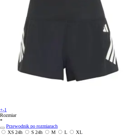
+-1
Rozmiar
*
Przewodnik po rozmiarach
XS
24h
S
24h
M
L
XL