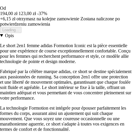
Od
194,00 zł
123,00 zł
-37%
+6,15 zł
otrzymasz na kolejne zamowienie
Zostana naliczone po
potwierdzeniu zamowienia
Loading...
Opis
Le short 2en1 femme adidas Formotion Iconic est la pièce essentielle
pour une expérience de course exceptionnellement confortable. Conçu
pour les femmes qui recherchent performance et style, ce modèle allie
technologie de pointe et design moderne.
Fabriqué par la célèbre marque adidas, ce short se destine spécialement
aux passionnées de running. Sa conception 2en1 offre une protection
et une liberté de mouvement optimales, garantissant que chaque foulée
soit fluide et agréable. Le short intérieur se fixe à la taille, offrant un
maintien adéquat et vous permettant de vous concentrer pleinement sur
votre performance.
La technologie Formotion est intégrée pour épouser parfaitement les
formes du corps, assurant ainsi un ajustement qui suit chaque
mouvement. Que vous soyez une coureuse occasionnelle ou une
marathonienne aguerrie, ce short s'adapte à toutes vos exigences en
termes de confort et de fonctionnalité.