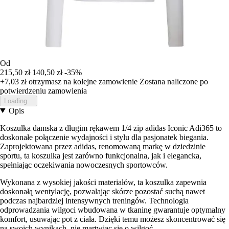
Od
215,50 zł
140,50 zł
-35%
+7,03 zł
otrzymasz na kolejne zamowienie
Zostana naliczone po
potwierdzeniu zamowienia
Loading...
Opis
Koszulka damska z długim rękawem 1/4 zip adidas Iconic Adi365 to
doskonałe połączenie wydajności i stylu dla pasjonatek biegania.
Zaprojektowana przez adidas, renomowaną markę w dziedzinie
sportu, ta koszulka jest zarówno funkcjonalna, jak i elegancka,
spełniając oczekiwania nowoczesnych sportowców.
Wykonana z wysokiej jakości materiałów, ta koszulka zapewnia
doskonałą wentylację, pozwalając skórze pozostać suchą nawet
podczas najbardziej intensywnych treningów. Technologia
odprowadzania wilgoci wbudowana w tkaninę gwarantuje optymalny
komfort, usuwając pot z ciała. Dzięki temu możesz skoncentrować się
na swoich wynikach, nie martwiąc się o wilgoć.