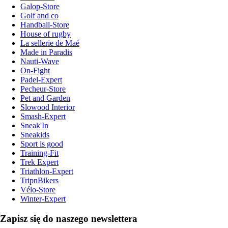
Galop-Store
Golf and co
Handball-Store
House of rugby
La sellerie de Maé
Made in Paradis
Nauti-Wave
On-Fight
Padel-Expert
Pecheur-Store
Pet and Garden
Slowood Interior
Smash-Expert
Sneak'In
Sneakids
Sport is good
Training-Fit
Trek Expert
Triathlon-Expert
TripnBikers
Vélo-Store
Winter-Expert
Zapisz się do naszego newslettera