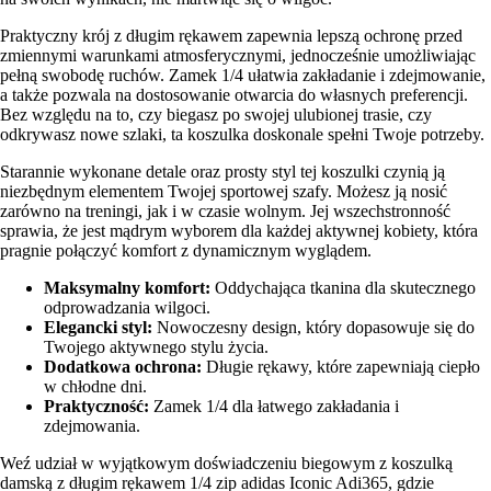
Praktyczny krój z długim rękawem zapewnia lepszą ochronę przed
zmiennymi warunkami atmosferycznymi, jednocześnie umożliwiając
pełną swobodę ruchów. Zamek 1/4 ułatwia zakładanie i zdejmowanie,
a także pozwala na dostosowanie otwarcia do własnych preferencji.
Bez względu na to, czy biegasz po swojej ulubionej trasie, czy
odkrywasz nowe szlaki, ta koszulka doskonale spełni Twoje potrzeby.
Starannie wykonane detale oraz prosty styl tej koszulki czynią ją
niezbędnym elementem Twojej sportowej szafy. Możesz ją nosić
zarówno na treningi, jak i w czasie wolnym. Jej wszechstronność
sprawia, że jest mądrym wyborem dla każdej aktywnej kobiety, która
pragnie połączyć komfort z dynamicznym wyglądem.
Maksymalny komfort:
Oddychająca tkanina dla skutecznego
odprowadzania wilgoci.
Elegancki styl:
Nowoczesny design, który dopasowuje się do
Twojego aktywnego stylu życia.
Dodatkowa ochrona:
Długie rękawy, które zapewniają ciepło
w chłodne dni.
Praktyczność:
Zamek 1/4 dla łatwego zakładania i
zdejmowania.
Weź udział w wyjątkowym doświadczeniu biegowym z koszulką
damską z długim rękawem 1/4 zip adidas Iconic Adi365, gdzie