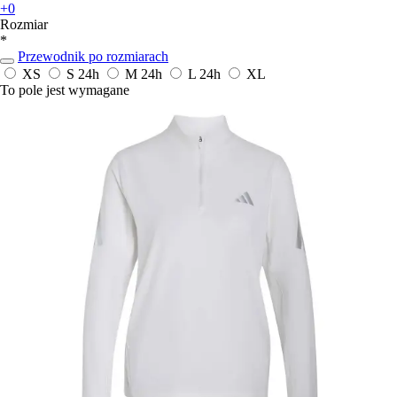
+0
Rozmiar
*
Przewodnik po rozmiarach
XS
S
24h
M
24h
L
24h
XL
To pole jest wymagane