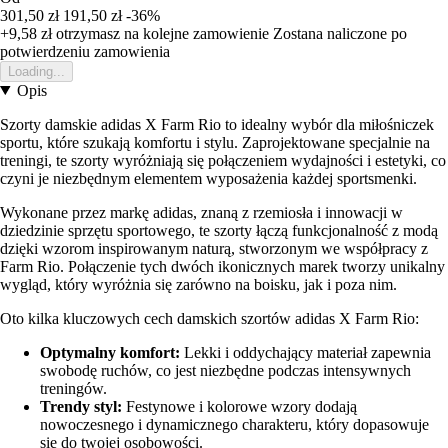
301,50 zł
191,50 zł
-36%
+9,58 zł
otrzymasz na kolejne zamowienie
Zostana naliczone po
potwierdzeniu zamowienia
Loading...
Opis
Szorty damskie adidas X Farm Rio to idealny wybór dla miłośniczek
sportu, które szukają komfortu i stylu. Zaprojektowane specjalnie na
treningi, te szorty wyróżniają się połączeniem wydajności i estetyki, co
czyni je niezbędnym elementem wyposażenia każdej sportsmenki.
Wykonane przez markę adidas, znaną z rzemiosła i innowacji w
dziedzinie sprzętu sportowego, te szorty łączą funkcjonalność z modą
dzięki wzorom inspirowanym naturą, stworzonym we współpracy z
Farm Rio. Połączenie tych dwóch ikonicznych marek tworzy unikalny
wygląd, który wyróżnia się zarówno na boisku, jak i poza nim.
Oto kilka kluczowych cech damskich szortów adidas X Farm Rio:
Optymalny komfort:
Lekki i oddychający materiał zapewnia
swobodę ruchów, co jest niezbędne podczas intensywnych
treningów.
Trendy styl:
Festynowe i kolorowe wzory dodają
nowoczesnego i dynamicznego charakteru, który dopasowuje
się do twojej osobowości.