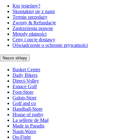
Kto jesteśmy?
Skontaktuj się z nami
Termin sprzedaży
Zwroty & Refundacje
Zastrzeżenia prawne
Metody płatności
Ceny i opcje dostawy
Oświadczenie o ochronie prywatności
Nasze sklepy
Basket Center
Daily Bikers
Direct-Volley
Espace Golf
Foot-Store
Galop-Store
Golf and co
Handball-Store
House of rugby
La sellerie de Maé
Made in Paradis
Nauti-Wave
On-Fight