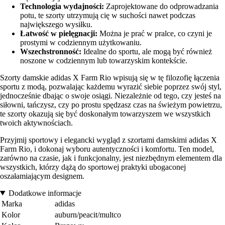
Technologia wydajności:
Zaprojektowane do odprowadzania
potu, te szorty utrzymują cię w suchości nawet podczas
największego wysiłku.
Łatwość w pielęgnacji:
Można je prać w pralce, co czyni je
prostymi w codziennym użytkowaniu.
Wszechstronność:
Idealne do sportu, ale mogą być również
noszone w codziennym lub towarzyskim kontekście.
Szorty damskie adidas X Farm Rio wpisują się w tę filozofię łączenia
sportu z modą, pozwalając każdemu wyrazić siebie poprzez swój styl,
jednocześnie dbając o swoje osiągi. Niezależnie od tego, czy jesteś na
siłowni, tańczysz, czy po prostu spędzasz czas na świeżym powietrzu,
te szorty okazują się być doskonałym towarzyszem we wszystkich
twoich aktywnościach.
Przyjmij sportowy i elegancki wygląd z szortami damskimi adidas X
Farm Rio, i dokonaj wyboru autentyczności i komfortu. Ten model,
zarówno na czasie, jak i funkcjonalny, jest niezbędnym elementem dla
wszystkich, którzy dążą do sportowej praktyki ubogaconej
oszałamiającym designem.
Dodatkowe informacje
Marka
adidas
Kolor
auburn/peacit/multco