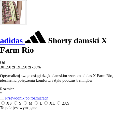
adidas
Shorty damski X
Farm Rio
Od
301,50 zł
191,50 zł
-36%
Optymalizuj swoje osiągi dzięki damskim szortom adidas X Farm Rio,
idealnemu połączeniu komfortu i stylu podczas treningów.
Rozmiar
*
Przewodnik po rozmiarach
XS
S
M
L
XL
2XS
To pole jest wymagane