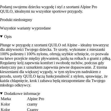
Podaruj swojemu dziecku wygodę i styl z szortami Alpine Pro
QUILO, idealnymi na wszystkie sportowe przygody.
Produkt niedostępny
Wszystkie warianty wyprzedane
Opis
Plunge w przygodę z szortami QUILO od Alpine - idealny towarzysz
dla aktywności Twojego dziecka. Te szorty, wykonane z mieszanki
100% poliestru i 100% nylonu, oferują szybkie schnięcie, co pozwala
na łatwe przejście między pływaniem, jazdą na rolkach a grami z piłką.
Regularny krój zapewnia komfort i swobodę ruchów, podczas gdy
elastyczny pas z sznurkiem zapewnia pewne dopasowanie. Z trzema
kieszeniami dla większej wygody, w tym stylowym nadrukiem z
przodu, szorty QUILO łączą funkcjonalność z stylem, sprawiając, że
każda chlapnięcie, krok i zabawa będą niezapomniane dla Twojego
młodego odkrywcy.
Dodatkowe informacje
Marka
Alpine Pro
Kolor
czarny
Kolor
Czarny