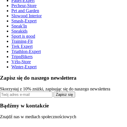
Padel-Expert
Pecheur-Store
Pet and Garden
Slowood Interior
Smash-Expert
Sneak'In
Sneakids
Sport is good
Training-Fit
Trek Expert
Triathlon-Expert
TripnBikers
Vélo-Store
Winter-Expert
Zapisz się do naszego newslettera
Skorzystaj z 10% zniżki, zapisując się do naszego newslettera
Zapisz się
Bądźmy w kontakcie
Znajdź nas w mediach społecznościowych