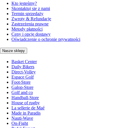
Kto jesteśmy?
Skontaktuj się z nami
Termin sprzedaży
Zwroty & Refundacje
Zastrzeżenia prawne
Metody płatności
Ceny i opcje dostawy
Oświadczenie o ochronie prywatności
Nasze sklepy
Basket Center
Daily Bikers
Direct-Volley
Espace Golf
Foot-Store
Galop-Store
Golf and co
Handball-Store
House of rugby
La sellerie de Maé
Made in Paradis
Nauti-Wave
On-Fight