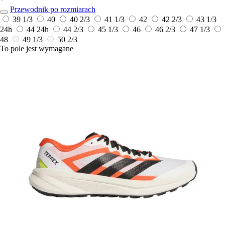
*
Przewodnik po rozmiarach
39 1/3
40
40 2/3
41 1/3
42
42 2/3
43 1/3
24h
44
24h
44 2/3
45 1/3
46
46 2/3
47 1/3
48
49 1/3
50 2/3
To pole jest wymagane