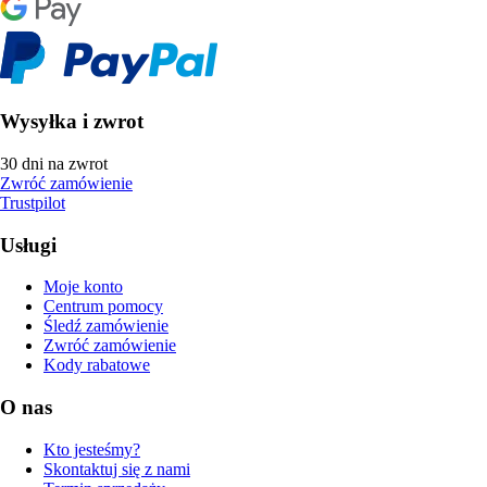
Wysyłka i zwrot
30 dni na zwrot
Zwróć zamówienie
Trustpilot
Usługi
Moje konto
Centrum pomocy
Śledź zamówienie
Zwróć zamówienie
Kody rabatowe
O nas
Kto jesteśmy?
Skontaktuj się z nami