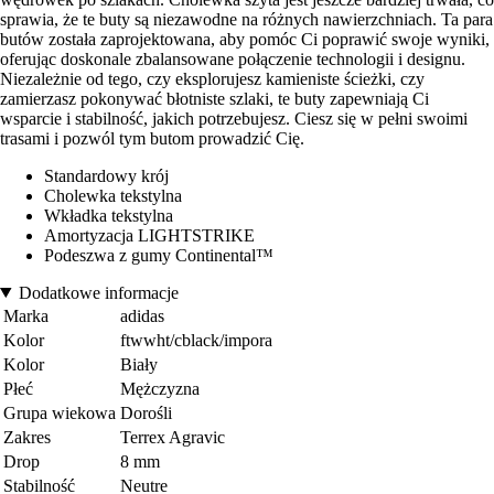
sprawia, że te buty są niezawodne na różnych nawierzchniach. Ta para
butów została zaprojektowana, aby pomóc Ci poprawić swoje wyniki,
oferując doskonale zbalansowane połączenie technologii i designu.
Niezależnie od tego, czy eksplorujesz kamieniste ścieżki, czy
zamierzasz pokonywać błotniste szlaki, te buty zapewniają Ci
wsparcie i stabilność, jakich potrzebujesz. Ciesz się w pełni swoimi
trasami i pozwól tym butom prowadzić Cię.
Standardowy krój
Cholewka tekstylna
Wkładka tekstylna
Amortyzacja LIGHTSTRIKE
Podeszwa z gumy Continental™
Dodatkowe informacje
Marka
adidas
Kolor
ftwwht/cblack/impora
Kolor
Biały
Płeć
Mężczyzna
Grupa wiekowa
Dorośli
Zakres
Terrex Agravic
Drop
8 mm
Stabilność
Neutre