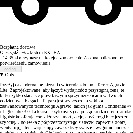
Bezpłatna dostawa
Oszczędź 5%
z kodem
EXTRA
+14,35 zł
otrzymasz na kolejne zamowienie
Zostana naliczone po
potwierdzeniu zamowienia
Loading...
Opis
Przeżyj całą adrenalinę biegania w terenie z butami Terrex Agravic
Lite. Zaprojektowane, aby łączyć wydajność z przystępną ceną, te
buty szybko staną się prawdziwymi sprzymierzeńcami w Twoich
codziennych biegach. Ta para jest wyposażona w kilka
zaawansowanych technologii Agravic, takich jak guma Continental™
i Lightstrike 3.0. Lekkość i szybkość są na porządku dziennym, adidas
Lightstrike oferuje coraz lżejsze amortyzacje, abyś mógł biec jeszcze
szybciej. Cholewka z półprzezroczystego siateczki zapewnia dobrą
wentylację, aby Twoje stopy zawsze były świeże i wygodne podczas
wędrówek po szlakach. Cholewka szyta jest jeszcze bardziej trwała, co