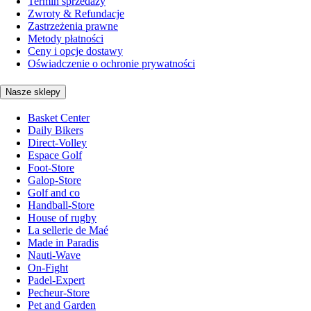
Termin sprzedaży
Zwroty & Refundacje
Zastrzeżenia prawne
Metody płatności
Ceny i opcje dostawy
Oświadczenie o ochronie prywatności
Nasze sklepy
Basket Center
Daily Bikers
Direct-Volley
Espace Golf
Foot-Store
Galop-Store
Golf and co
Handball-Store
House of rugby
La sellerie de Maé
Made in Paradis
Nauti-Wave
On-Fight
Padel-Expert
Pecheur-Store
Pet and Garden