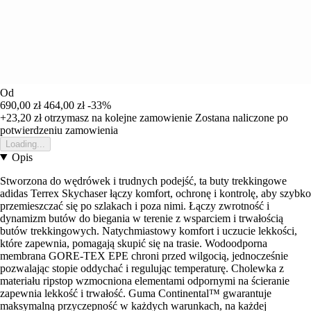
Od
690,00 zł
464,00 zł
-33%
+23,20 zł
otrzymasz na kolejne zamowienie
Zostana naliczone po
potwierdzeniu zamowienia
Loading...
Opis
Stworzona do wędrówek i trudnych podejść, ta buty trekkingowe
adidas Terrex Skychaser łączy komfort, ochronę i kontrolę, aby szybko
przemieszczać się po szlakach i poza nimi. Łączy zwrotność i
dynamizm butów do biegania w terenie z wsparciem i trwałością
butów trekkingowych. Natychmiastowy komfort i uczucie lekkości,
które zapewnia, pomagają skupić się na trasie. Wodoodporna
membrana GORE-TEX EPE chroni przed wilgocią, jednocześnie
pozwalając stopie oddychać i regulując temperaturę. Cholewka z
materiału ripstop wzmocniona elementami odpornymi na ścieranie
zapewnia lekkość i trwałość. Guma Continental™ gwarantuje
maksymalną przyczepność w każdych warunkach, na każdej