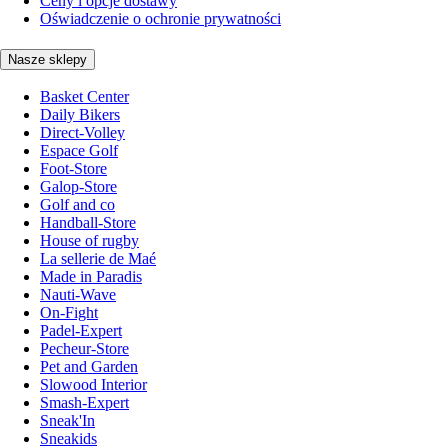
Ceny i opcje dostawy
Oświadczenie o ochronie prywatności
Nasze sklepy
Basket Center
Daily Bikers
Direct-Volley
Espace Golf
Foot-Store
Galop-Store
Golf and co
Handball-Store
House of rugby
La sellerie de Maé
Made in Paradis
Nauti-Wave
On-Fight
Padel-Expert
Pecheur-Store
Pet and Garden
Slowood Interior
Smash-Expert
Sneak'In
Sneakids