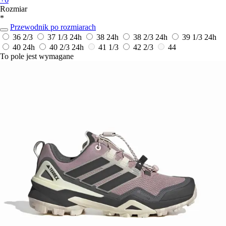
Rozmiar
*
Przewodnik po rozmiarach
36 2/3
37 1/3
24h
38
24h
38 2/3
24h
39 1/3
24h
40
24h
40 2/3
24h
41 1/3
42 2/3
44
To pole jest wymagane