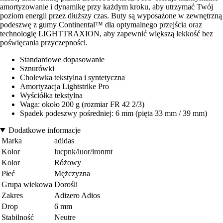
amortyzowanie i dynamikę przy każdym kroku, aby utrzymać Twój
poziom energii przez dłuższy czas. Buty są wyposażone w zewnętrzną
podeszwę z gumy Continental™ dla optymalnego przejścia oraz
technologię LIGHTTRAXION, aby zapewnić większą lekkość bez
poświęcania przyczepności.
Standardowe dopasowanie
Sznurówki
Cholewka tekstylna i syntetyczna
Amortyzacja Lightstrike Pro
Wyściółka tekstylna
Waga: około 200 g (rozmiar FR 42 2/3)
Spadek podeszwy pośredniej: 6 mm (pięta 33 mm / 39 mm)
Dodatkowe informacje
Marka
adidas
Kolor
lucpnk/luor/ironmt
Kolor
Różowy
Płeć
Mężczyzna
Grupa wiekowa
Dorośli
Zakres
Adizero Adios
Drop
6 mm
Stabilność
Neutre