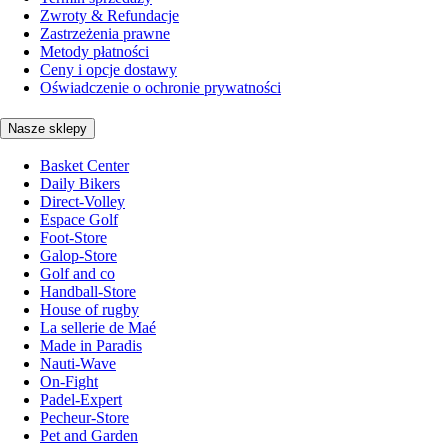
Zwroty & Refundacje
Zastrzeżenia prawne
Metody płatności
Ceny i opcje dostawy
Oświadczenie o ochronie prywatności
Nasze sklepy
Basket Center
Daily Bikers
Direct-Volley
Espace Golf
Foot-Store
Galop-Store
Golf and co
Handball-Store
House of rugby
La sellerie de Maé
Made in Paradis
Nauti-Wave
On-Fight
Padel-Expert
Pecheur-Store
Pet and Garden