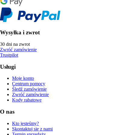
Wysyłka i zwrot
30 dni na zwrot
Zwróć zamówienie
Trustpilot
Usługi
Moje konto
Centrum pomocy
Śledź zamówienie
Zwróć zamówienie
Kody rabatowe
O nas
Kto jesteśmy?
Skontaktuj się z nami
Termin sprzedaży