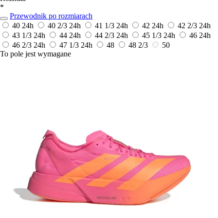
*
Przewodnik po rozmiarach
40
24h
40 2/3
24h
41 1/3
24h
42
24h
42 2/3
24h
43 1/3
24h
44
24h
44 2/3
24h
45 1/3
24h
46
24h
46 2/3
24h
47 1/3
24h
48
48 2/3
50
To pole jest wymagane