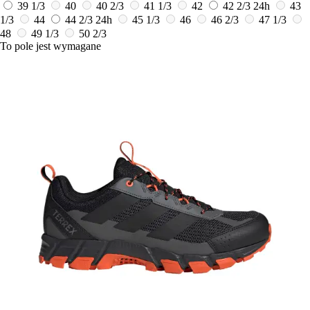
39 1/3
40
40 2/3
41 1/3
42
42 2/3
24h
43
1/3
44
44 2/3
24h
45 1/3
46
46 2/3
47 1/3
48
49 1/3
50 2/3
To pole jest wymagane