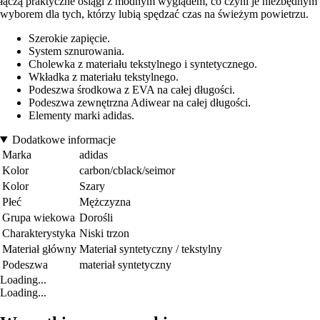
łączą praktyczne osiągi z modnym wyglądem, co czyni je niezbędnym
wyborem dla tych, którzy lubią spędzać czas na świeżym powietrzu.
Szerokie zapięcie.
System sznurowania.
Cholewka z materiału tekstylnego i syntetycznego.
Wkładka z materiału tekstylnego.
Podeszwa środkowa z EVA na całej długości.
Podeszwa zewnętrzna Adiwear na całej długości.
Elementy marki adidas.
Dodatkowe informacje
Marka
adidas
Kolor
carbon/cblack/seimor
Kolor
Szary
Płeć
Mężczyzna
Grupa wiekowa
Dorośli
Charakterystyka
Niski trzon
Materiał główny
Materiał syntetyczny / tekstylny
Podeszwa
materiał syntetyczny
Loading...
Loading...