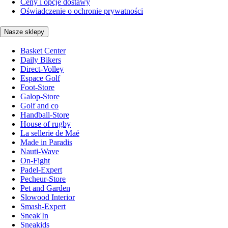
Ceny i opcje dostawy
Oświadczenie o ochronie prywatności
Nasze sklepy
Basket Center
Daily Bikers
Direct-Volley
Espace Golf
Foot-Store
Galop-Store
Golf and co
Handball-Store
House of rugby
La sellerie de Maé
Made in Paradis
Nauti-Wave
On-Fight
Padel-Expert
Pecheur-Store
Pet and Garden
Slowood Interior
Smash-Expert
Sneak'In
Sneakids