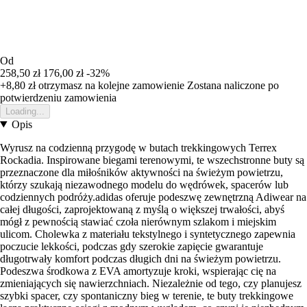
Od
258,50 zł
176,00 zł
-32%
+8,80 zł
otrzymasz na kolejne zamowienie
Zostana naliczone po
potwierdzeniu zamowienia
Loading...
Opis
Wyrusz na codzienną przygodę w butach trekkingowych Terrex
Rockadia. Inspirowane biegami terenowymi, te wszechstronne buty są
przeznaczone dla miłośników aktywności na świeżym powietrzu,
którzy szukają niezawodnego modelu do wędrówek, spacerów lub
codziennych podróży.adidas oferuje podeszwę zewnętrzną Adiwear na
całej długości, zaprojektowaną z myślą o większej trwałości, abyś
mógł z pewnością stawiać czoła nierównym szlakom i miejskim
ulicom. Cholewka z materiału tekstylnego i syntetycznego zapewnia
poczucie lekkości, podczas gdy szerokie zapięcie gwarantuje
długotrwały komfort podczas długich dni na świeżym powietrzu.
Podeszwa środkowa z EVA amortyzuje kroki, wspierając cię na
zmieniających się nawierzchniach. Niezależnie od tego, czy planujesz
szybki spacer, czy spontaniczny bieg w terenie, te buty trekkingowe