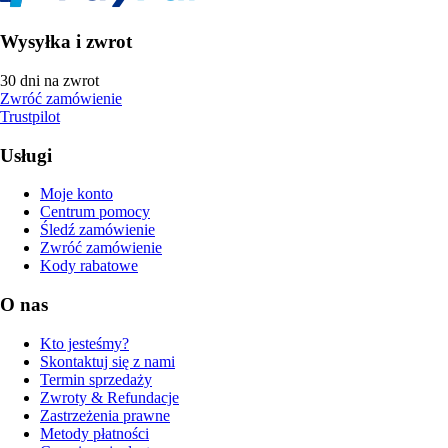
Wysyłka i zwrot
30 dni na zwrot
Zwróć zamówienie
Trustpilot
Usługi
Moje konto
Centrum pomocy
Śledź zamówienie
Zwróć zamówienie
Kody rabatowe
O nas
Kto jesteśmy?
Skontaktuj się z nami
Termin sprzedaży
Zwroty & Refundacje
Zastrzeżenia prawne
Metody płatności