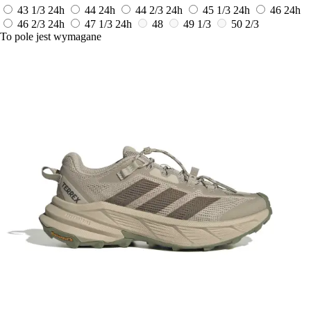
43 1/3
24h
44
24h
44 2/3
24h
45 1/3
24h
46
24h
46 2/3
24h
47 1/3
24h
48
49 1/3
50 2/3
To pole jest wymagane