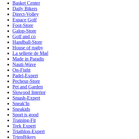
Basket Center
Daily Bikers
Direct-Volley
Espace Golf
Foot-Store
Galop-Store
Golf and co
Handball-Store
House of rugby
La sellerie de Maé
Made in Paradis
Nauti-Wave
On-Fight
Padel-Expert
Pecheur-Store
Pet and Garden
Slowood Interior
Smash-Expert
Sneak'In
Sneakids
Sport is good
Training-Fit
Trek Expert
Triathlon-Expert
TripnBikers