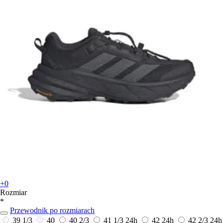
+0
Rozmiar
*
Przewodnik po rozmiarach
39 1/3
40
40 2/3
41 1/3
24h
42
24h
42 2/3
24h