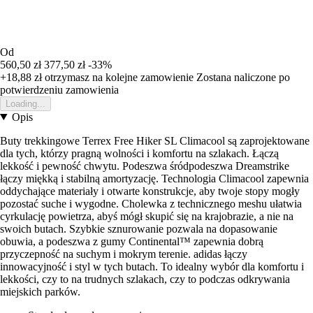
Od
560,50 zł
377,50 zł
-33%
+18,88 zł
otrzymasz na kolejne zamowienie
Zostana naliczone po
potwierdzeniu zamowienia
Loading...
Opis
Buty trekkingowe Terrex Free Hiker SL Climacool są zaprojektowane
dla tych, którzy pragną wolności i komfortu na szlakach. Łączą
lekkość i pewność chwytu. Podeszwa śródpodeszwa Dreamstrike
łączy miękką i stabilną amortyzację. Technologia Climacool zapewnia
oddychające materiały i otwarte konstrukcje, aby twoje stopy mogły
pozostać suche i wygodne. Cholewka z technicznego meshu ułatwia
cyrkulację powietrza, abyś mógł skupić się na krajobrazie, a nie na
swoich butach. Szybkie sznurowanie pozwala na dopasowanie
obuwia, a podeszwa z gumy Continental™ zapewnia dobrą
przyczepność na suchym i mokrym terenie. adidas łączy
innowacyjność i styl w tych butach. To idealny wybór dla komfortu i
lekkości, czy to na trudnych szlakach, czy to podczas odkrywania
miejskich parków.