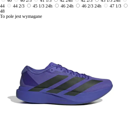
40
40 2/3
41 1/3
42
24h
42 2/3
43 1/3
24h
44
44 2/3
45 1/3
24h
46
24h
46 2/3
24h
47 1/3
48
To pole jest wymagane