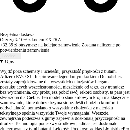
Bezpłatna dostawa
Oszczędź 10%
z kodem
EXTRA
+32,35 zł
otrzymasz na kolejne zamowienie
Zostana naliczone po
potwierdzeniu zamowienia
Loading...
Opis
Wyjdź poza schematy i ucieleśnij przyszłość prędkości z butami
Adizero EVO SL. Inspirowane legendarnym korkiem Demolisher,
zostały zaprojektowane dla wszystkich entuzjastów biegania
poszukujących wszechstronności, niezależnie od tego, czy trenujesz
bez wytchnienia, czy próbujesz pobić swój rekord osobisty, ta para jest
stworzona dla Ciebie. Ten model o standardowym kroju ma klasyczne
sznurowanie, które dobrze trzyma stopę. Jeśli chodzi o komfort i
oddychalność, pomyślano o wszystkim: cholewka z materiału
tekstylnego spełnia wszystkie Twoje wymagania! Wreszcie,
zewnętrzna podeszwa z gumy zapewnia doskonałą przyczepność na
drodze. Technologia podeszwy środkowej adidas jest doskonale
zintegrowana z tymi butami. Lekkość. Prędkość. adidas LightstrikePro