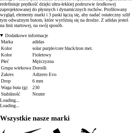
redefiniuje prędkość dzięki ultra-lekkiej podeszwie środkowej
zaprojektowanej do płynnych i dynamicznych ruchów. Profilowany
wygląd, elementy marki i 3 paski łączą się, aby nadać ostateczny szlif
tym odważnym butom, które wyróżnią się na drodze. Z adidas jesteś
na linii startowej, na swój sposób.
Dodatkowe informacje
Marka
adidas
Kolor
solar purple/core black/iron met.
Kolor
Fioletowy
Płeć
Mężczyzna
Grupa wiekowa
Dorośli
Zakres
Adizero Evo
Drop
6 mm
Waga buta (g)
230
Stabilność
Neutre
Loading...
Loading...
Wszystkie nasze marki