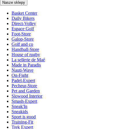
Nasze sklepy
Basket Center
Daily Bikers
Direct-Volley
Espace Golf
Foot-Store
Galop-Store
Golf and co
Handball-Store
House of rugby
La sellerie de Maé
Made in Paradis
Nauti-Wave
On-Fight
Padel-Expert
Pecheur-Store
Pet and Garden
Slowood Interior
Smash-Expert
Sneak'In
Sneakids
Sport is good
Training-Fit
Trek Expert