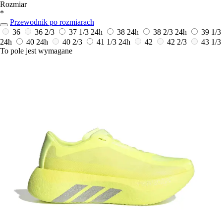
Rozmiar
*
Przewodnik po rozmiarach
36
36 2/3
37 1/3
24h
38
24h
38 2/3
24h
39 1/3
24h
40
24h
40 2/3
41 1/3
24h
42
42 2/3
43 1/3
To pole jest wymagane