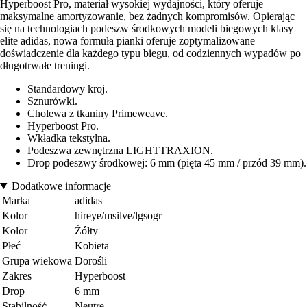
Hyperboost Pro, materiał wysokiej wydajności, który oferuje
maksymalne amortyzowanie, bez żadnych kompromisów. Opierając
się na technologiach podeszw środkowych modeli biegowych klasy
elite adidas, nowa formuła pianki oferuje zoptymalizowane
doświadczenie dla każdego typu biegu, od codziennych wypadów po
długotrwałe treningi.
Standardowy kroj.
Sznurówki.
Cholewa z tkaniny Primeweave.
Hyperboost Pro.
Wkładka tekstylna.
Podeszwa zewnętrzna LIGHTTRAXION.
Drop podeszwy środkowej: 6 mm (pięta 45 mm / przód 39 mm).
Dodatkowe informacje
Marka
adidas
Kolor
hireye/msilve/lgsogr
Kolor
Żółty
Płeć
Kobieta
Grupa wiekowa
Dorośli
Zakres
Hyperboost
Drop
6 mm
Stabilność
Neutre