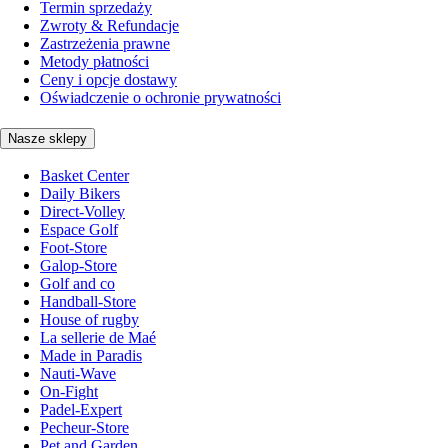
Termin sprzedaży
Zwroty & Refundacje
Zastrzeżenia prawne
Metody płatności
Ceny i opcje dostawy
Oświadczenie o ochronie prywatności
Nasze sklepy
Basket Center
Daily Bikers
Direct-Volley
Espace Golf
Foot-Store
Galop-Store
Golf and co
Handball-Store
House of rugby
La sellerie de Maé
Made in Paradis
Nauti-Wave
On-Fight
Padel-Expert
Pecheur-Store
Pet and Garden