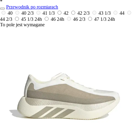
*
Przewodnik po rozmiarach
40
40 2/3
41 1/3
42
42 2/3
43 1/3
44
44 2/3
45 1/3
24h
46
24h
46 2/3
47 1/3
24h
To pole jest wymagane