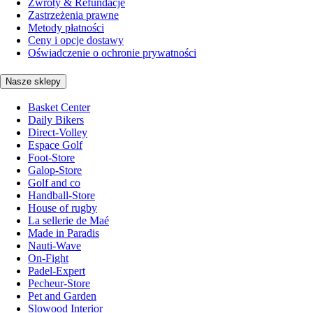
Zwroty & Refundacje
Zastrzeżenia prawne
Metody płatności
Ceny i opcje dostawy
Oświadczenie o ochronie prywatności
Nasze sklepy
Basket Center
Daily Bikers
Direct-Volley
Espace Golf
Foot-Store
Galop-Store
Golf and co
Handball-Store
House of rugby
La sellerie de Maé
Made in Paradis
Nauti-Wave
On-Fight
Padel-Expert
Pecheur-Store
Pet and Garden
Slowood Interior