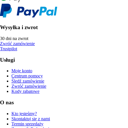
Wysyłka i zwrot
30 dni na zwrot
Zwróć zamówienie
Trustpilot
Usługi
Moje konto
Centrum pomocy
Śledź zamówienie
Zwróć zamówienie
Kody rabatowe
O nas
Kto jesteśmy?
Skontaktuj się z nami
Termin sprzedaży