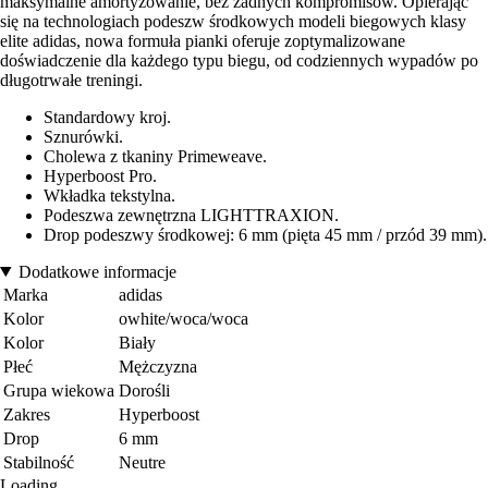
maksymalne amortyzowanie, bez żadnych kompromisów. Opierając
się na technologiach podeszw środkowych modeli biegowych klasy
elite adidas, nowa formuła pianki oferuje zoptymalizowane
doświadczenie dla każdego typu biegu, od codziennych wypadów po
długotrwałe treningi.
Standardowy kroj.
Sznurówki.
Cholewa z tkaniny Primeweave.
Hyperboost Pro.
Wkładka tekstylna.
Podeszwa zewnętrzna LIGHTTRAXION.
Drop podeszwy środkowej: 6 mm (pięta 45 mm / przód 39 mm).
Dodatkowe informacje
Marka
adidas
Kolor
owhite/woca/woca
Kolor
Biały
Płeć
Mężczyzna
Grupa wiekowa
Dorośli
Zakres
Hyperboost
Drop
6 mm
Stabilność
Neutre
Loading...