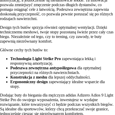
amortyzację, a jednocześnie są niesamowicie lekkie. Ta innowacja
pozwala zmniejszyć zmęczenie podczas długich dystansów, co
pomaga osiągnąć cele z łatwością. Podeszwa zewnętrzna zapewnia
doskonałą przyczepność, co pozwala pewnie poruszać się po różnych
rodzajach nawierzchni.
Design tych butów sprzyja również optymalnej wentylacji. Dzięki
technicznemu meshowi, twoje stopy pozostaną świeże przez cały czas
biegu. Niezależnie od tego, czy to trening, czy zawody, te buty
zapewnią niezrównany komfort.
Główne cechy tych butów to:
Technologia Light Strike Pro
zapewniająca lekką i
responsywną amortyzację.
Podeszwa zewnętrzna antypoślizgowa
dla optymalnej
przyczepności na różnych nawierzchniach.
Konstrukcja z meshu
dla lepszej oddychalności.
Ergonomiczny design
zapewniający idealne wsparcie dla
stopy.
Dodając buty do biegania dla mężczyzn adidas Adizero Adios 9 Light
Strike Pro do swojego wyposażenia, inwestujesz w wydajne
rozwiązanie, które towarzyszyć ci będzie podczas wszystkich biegów.
Są idealne dla sportowców, którzy chcą przekraczać swoje granice,
jednocześnie ciesząc się niezrównanym komfortem.