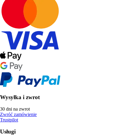
Wysyłka i zwrot
30 dni na zwrot
Zwróć zamówienie
Trustpilot
Usługi