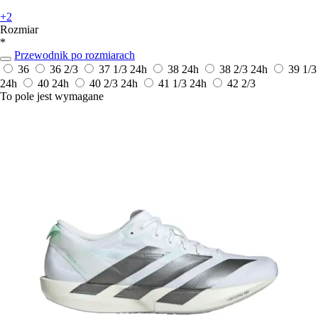
+2
Rozmiar
*
Przewodnik po rozmiarach
36
36 2/3
37 1/3
24h
38
24h
38 2/3
24h
39 1/3
24h
40
24h
40 2/3
24h
41 1/3
24h
42 2/3
To pole jest wymagane