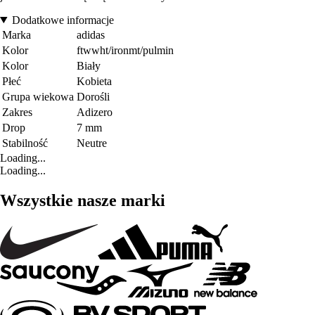
Dodatkowe informacje
Marka
adidas
Kolor
ftwwht/ironmt/pulmin
Kolor
Biały
Płeć
Kobieta
Grupa wiekowa
Dorośli
Zakres
Adizero
Drop
7 mm
Stabilność
Neutre
Loading...
Loading...
Wszystkie nasze marki