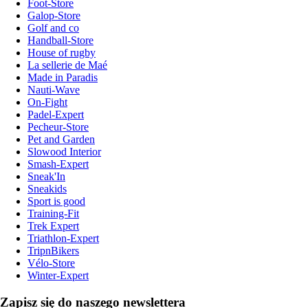
Foot-Store
Galop-Store
Golf and co
Handball-Store
House of rugby
La sellerie de Maé
Made in Paradis
Nauti-Wave
On-Fight
Padel-Expert
Pecheur-Store
Pet and Garden
Slowood Interior
Smash-Expert
Sneak'In
Sneakids
Sport is good
Training-Fit
Trek Expert
Triathlon-Expert
TripnBikers
Vélo-Store
Winter-Expert
Zapisz się do naszego newslettera