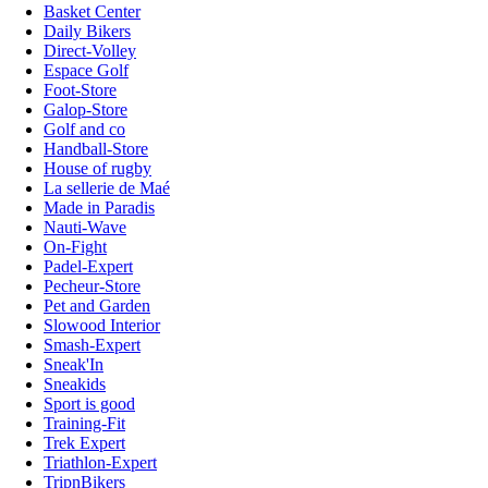
Basket Center
Daily Bikers
Direct-Volley
Espace Golf
Foot-Store
Galop-Store
Golf and co
Handball-Store
House of rugby
La sellerie de Maé
Made in Paradis
Nauti-Wave
On-Fight
Padel-Expert
Pecheur-Store
Pet and Garden
Slowood Interior
Smash-Expert
Sneak'In
Sneakids
Sport is good
Training-Fit
Trek Expert
Triathlon-Expert
TripnBikers