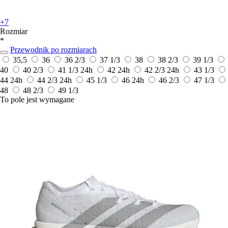
+7
Rozmiar
*
Przewodnik po rozmiarach
35,5
36
36 2/3
37 1/3
38
38 2/3
39 1/3
40
40 2/3
41 1/3
24h
42
24h
42 2/3
24h
43 1/3
44
24h
44 2/3
24h
45 1/3
46
24h
46 2/3
47 1/3
48
48 2/3
49 1/3
To pole jest wymagane