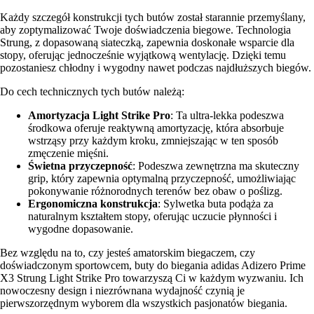
Każdy szczegół konstrukcji tych butów został starannie przemyślany,
aby zoptymalizować Twoje doświadczenia biegowe. Technologia
Strung, z dopasowaną siateczką, zapewnia doskonałe wsparcie dla
stopy, oferując jednocześnie wyjątkową wentylację. Dzięki temu
pozostaniesz chłodny i wygodny nawet podczas najdłuższych biegów.
Do cech technicznych tych butów należą:
Amortyzacja Light Strike Pro
: Ta ultra-lekka podeszwa
środkowa oferuje reaktywną amortyzację, która absorbuje
wstrząsy przy każdym kroku, zmniejszając w ten sposób
zmęczenie mięśni.
Świetna przyczepność
: Podeszwa zewnętrzna ma skuteczny
grip, który zapewnia optymalną przyczepność, umożliwiając
pokonywanie różnorodnych terenów bez obaw o poślizg.
Ergonomiczna konstrukcja
: Sylwetka buta podąża za
naturalnym kształtem stopy, oferując uczucie płynności i
wygodne dopasowanie.
Bez względu na to, czy jesteś amatorskim biegaczem, czy
doświadczonym sportowcem, buty do biegania adidas Adizero Prime
X3 Strung Light Strike Pro towarzyszą Ci w każdym wyzwaniu. Ich
nowoczesny design i niezrównana wydajność czynią je
pierwszorzędnym wyborem dla wszystkich pasjonatów biegania.