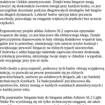
reaktywne i lekkie amortyzowanie. Dzięki temu biegacze mogą
cieszyć się doskonałym zwrotem energii przy każdym kroku, co jest
szczególnie doceniane podczas długotrwałych treningów lub biegów
na długich dystansach. Lekkość butów sprzyja także poczuciu
swobody, pozwalając na osiąganie większych prędkości bez uczucia
ciężkości.
Ergonomiczny projekt adidas Adizero SL2 zapewnia optymalne
wsparcie dla stopy, co jest kluczowe dla efektywnego biegu. Dzięki
precyzyjnemu dopasowaniu te buty oferują dodatkowe wsparcie tam,
gdzie jest to potrzebne, zmniejszając tym samym ryzyko kontuzji i
zwiększając pewność biegaczy na różnych typach nawierzchni.
Cholewka z oddychającego materiału zapewnia również doskonałą
cyrkulację powietrza, utrzymując twoje stopy w chłodzie i wygodzie,
nie rezygnując przy tym ze stylu.
Jeśli chodzi o przyczepność, podeszwy tych butów oferują wyjątkową
trakcję, co pozwala na pewne poruszanie się po różnych
powierzchniach, zarówno po asfaltowych drogach, jak i po bardziej
technicznych ścieżkach. Ta funkcjonalność jest kluczowa dla
sportowców, którzy trenują w każdych warunkach atmosferycznych i
o każdej porze roku.
Dla pasjonatów biegania buty do biegania adidas Adizero SL2 Light
Strike Pro wyróżniają się nie tylko technicznymi osiągami, ale także