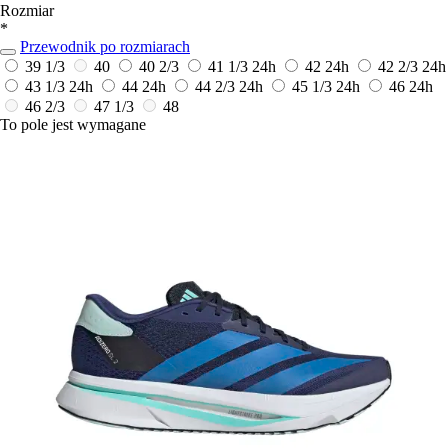
Rozmiar
*
Przewodnik po rozmiarach
39 1/3
40
40 2/3
41 1/3
24h
42
24h
42 2/3
24h
43 1/3
24h
44
24h
44 2/3
24h
45 1/3
24h
46
24h
46 2/3
47 1/3
48
To pole jest wymagane