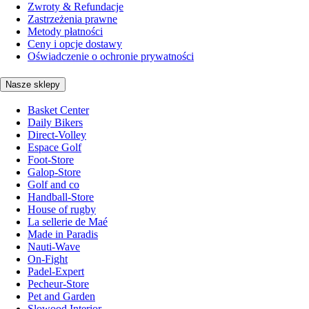
Zwroty & Refundacje
Zastrzeżenia prawne
Metody płatności
Ceny i opcje dostawy
Oświadczenie o ochronie prywatności
Nasze sklepy
Basket Center
Daily Bikers
Direct-Volley
Espace Golf
Foot-Store
Galop-Store
Golf and co
Handball-Store
House of rugby
La sellerie de Maé
Made in Paradis
Nauti-Wave
On-Fight
Padel-Expert
Pecheur-Store
Pet and Garden
Slowood Interior