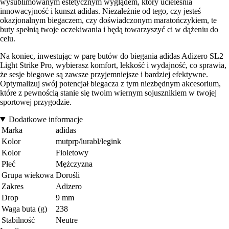
wysublimowanym estetycznym wyglądem, który ucieleśnia
innowacyjność i kunszt adidas. Niezależnie od tego, czy jesteś
okazjonalnym biegaczem, czy doświadczonym maratończykiem, te
buty spełnią twoje oczekiwania i będą towarzyszyć ci w dążeniu do
celu.
Na koniec, inwestując w parę butów do biegania adidas Adizero SL2
Light Strike Pro, wybierasz komfort, lekkość i wydajność, co sprawia,
że sesje biegowe są zawsze przyjemniejsze i bardziej efektywne.
Optymalizuj swój potencjał biegacza z tym niezbędnym akcesorium,
które z pewnością stanie się twoim wiernym sojusznikiem w twojej
sportowej przygodzie.
Dodatkowe informacje
Marka
adidas
Kolor
mutprp/lurabl/legink
Kolor
Fioletowy
Płeć
Mężczyzna
Grupa wiekowa
Dorośli
Zakres
Adizero
Drop
9 mm
Waga buta (g)
238
Stabilność
Neutre