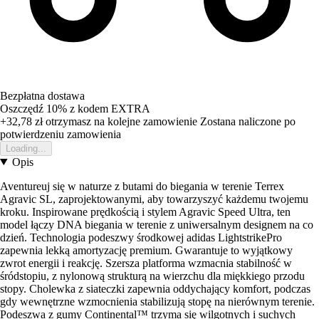
Bezpłatna dostawa
Oszczędź 10%
z kodem
EXTRA
+32,78 zł
otrzymasz na kolejne zamowienie
Zostana naliczone po
potwierdzeniu zamowienia
Loading...
Opis
Aventureuj się w naturze z butami do biegania w terenie Terrex
Agravic SL, zaprojektowanymi, aby towarzyszyć każdemu twojemu
kroku. Inspirowane prędkością i stylem Agravic Speed Ultra, ten
model łączy DNA biegania w terenie z uniwersalnym designem na co
dzień. Technologia podeszwy środkowej adidas LightstrikePro
zapewnia lekką amortyzację premium. Gwarantuje to wyjątkowy
zwrot energii i reakcję. Szersza platforma wzmacnia stabilność w
śródstopiu, z nylonową strukturą na wierzchu dla miękkiego przodu
stopy. Cholewka z siateczki zapewnia oddychający komfort, podczas
gdy wewnętrzne wzmocnienia stabilizują stopę na nierównym terenie.
Podeszwa z gumy Continental™ trzyma się wilgotnych i suchych