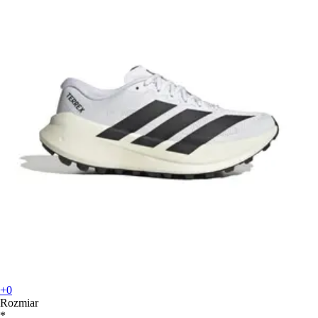
+0
Rozmiar
*