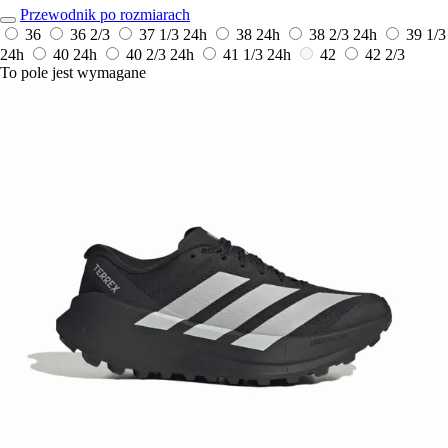
Przewodnik po rozmiarach
36
36 2/3
37 1/3
24h
38
24h
38 2/3
24h
39 1/3
24h
40
24h
40 2/3
24h
41 1/3
24h
42
42 2/3
To pole jest wymagane