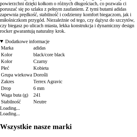
powierzchni dzięki kołkom o różnych długościach, co pozwala ci
poruszać się po szlaku z pełnym zaufaniem. Z tymi butami adidas
zapewnia prędkość, stabilność i codzienny komfort biegaczom, jak i
miłośniczkom przygód. Niezależnie od tego, czy dążysz do szczytów,
czy biegasz po ulicach miasta, lekka konstrukcja i dynamiczny design
rocker gwarantują naturalny krok.
Dodatkowe informacje
Marka
adidas
Kolor
black/core black
Kolor
Czarny
Płeć
Kobieta
Grupa wiekowa
Dorośli
Zakres
Terrex Agravic
Drop
6 mm
Waga buta (g)
241
Stabilność
Neutre
Loading...
Loading...
Wszystkie nasze marki