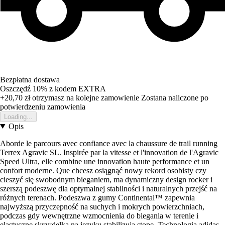
Bezpłatna dostawa
Oszczędź 10%
z kodem
EXTRA
+20,70 zł
otrzymasz na kolejne zamowienie
Zostana naliczone po
potwierdzeniu zamowienia
Loading...
Opis
Aborde le parcours avec confiance avec la chaussure de trail running
Terrex Agravic SL. Inspirée par la vitesse et l'innovation de l'Agravic
Speed Ultra, elle combine une innovation haute performance et un
confort moderne. Que chcesz osiągnąć nowy rekord osobisty czy
cieszyć się swobodnym bieganiem, ma dynamiczny design rocker i
szerszą podeszwę dla optymalnej stabilności i naturalnych przejść na
różnych terenach. Podeszwa z gumy Continental™ zapewnia
najwyższą przyczepność na suchych i mokrych powierzchniach,
podczas gdy wewnętrzne wzmocnienia do biegania w terenie i
elastyczne skrzydełka na języku stabilizują stopę. Technologia adidas