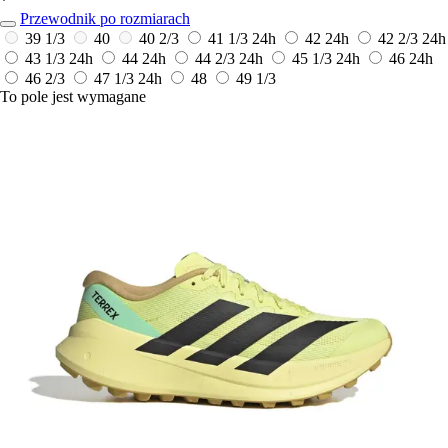
*
Przewodnik po rozmiarach
39 1/3
40
40 2/3
41 1/3
24h
42
24h
42 2/3
24h
43 1/3
24h
44
24h
44 2/3
24h
45 1/3
24h
46
24h
46 2/3
47 1/3
24h
48
49 1/3
To pole jest wymagane