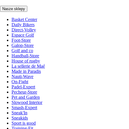
Nasze sklepy
Basket Center
Daily Bikers
Direct-Volley
Espace Golf
Foot-Store
Galop-Store
Golf and co
Handball-Store
House of rugby
La sellerie de Maé
Made in Paradis
Nauti-Wave
On-Fight
Padel-Expert
Pecheur-Store
Pet and Garden
Slowood Interior
Smash-Expert
Sneak'In
Sneakids
Sport is good
Training-Fit