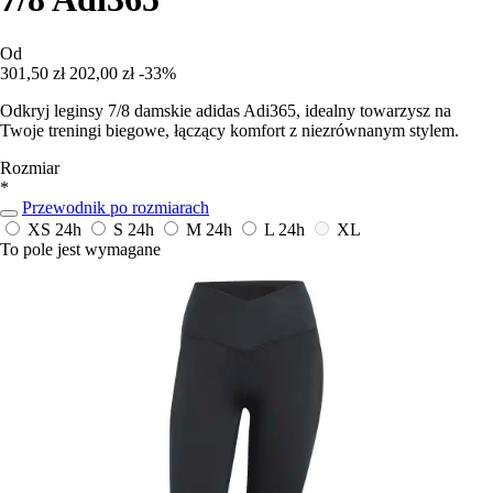
Od
301,50 zł
202,00 zł
-33%
Odkryj leginsy 7/8 damskie adidas Adi365, idealny towarzysz na
Twoje treningi biegowe, łączący komfort z niezrównanym stylem.
Rozmiar
*
Przewodnik po rozmiarach
XS
24h
S
24h
M
24h
L
24h
XL
To pole jest wymagane