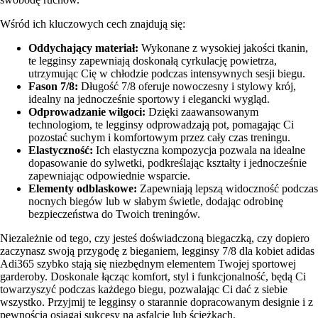
Wśród ich kluczowych cech znajdują się:
Oddychający materiał:
Wykonane z wysokiej jakości tkanin,
te legginsy zapewniają doskonałą cyrkulację powietrza,
utrzymując Cię w chłodzie podczas intensywnych sesji biegu.
Fason 7/8:
Długość 7/8 oferuje nowoczesny i stylowy krój,
idealny na jednocześnie sportowy i elegancki wygląd.
Odprowadzanie wilgoci:
Dzięki zaawansowanym
technologiom, te legginsy odprowadzają pot, pomagając Ci
pozostać suchym i komfortowym przez cały czas treningu.
Elastyczność:
Ich elastyczna kompozycja pozwala na idealne
dopasowanie do sylwetki, podkreślając kształty i jednocześnie
zapewniając odpowiednie wsparcie.
Elementy odblaskowe:
Zapewniają lepszą widoczność podczas
nocnych biegów lub w słabym świetle, dodając odrobinę
bezpieczeństwa do Twoich treningów.
Niezależnie od tego, czy jesteś doświadczoną biegaczką, czy dopiero
zaczynasz swoją przygodę z bieganiem, legginsy 7/8 dla kobiet adidas
Adi365 szybko stają się niezbędnym elementem Twojej sportowej
garderoby. Doskonale łącząc komfort, styl i funkcjonalność, będą Ci
towarzyszyć podczas każdego biegu, pozwalając Ci dać z siebie
wszystko. Przyjmij te legginsy o starannie dopracowanym designie i z
pewnością osiągaj sukcesy na asfalcie lub ścieżkach.