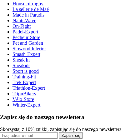
House of rugby
La sellerie de Maé
Made in Paradis
Nauti-Wave
On-Fight
Padel-Expert
Pecheur-Store
Pet and Garden
Slowood Interior
Smash-Expert
Sneak'In
Sneakids
Sport is good
Training-Fit
Trek Expert
Triathlon-Expert
TripnBikers
Vélo-Store
Winter-Expert
Zapisz się do naszego newslettera
Skorzystaj z 10% zniżki, zapisując się do naszego newslettera
Zapisz się