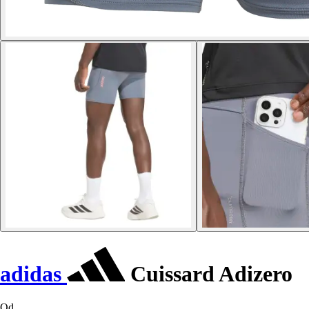
adidas
Cuissard Adizero
Od