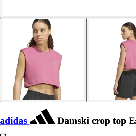
adidas
Damski crop top Es
Od