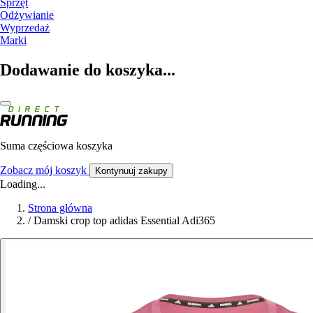
Sprzęt
Odżywianie
Wyprzedaż
Marki
Dodawanie do koszyka...
Suma częściowa koszyka
Zobacz mój koszyk
Kontynuuj zakupy
Loading...
Strona główna
/
Damski crop top adidas Essential Adi365