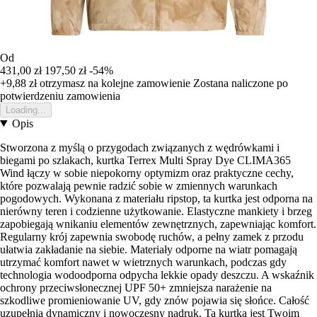
Od
431,00 zł
197,50 zł
-54%
+9,88 zł
otrzymasz na kolejne zamowienie
Zostana naliczone po
potwierdzeniu zamowienia
Loading...
Opis
Stworzona z myślą o przygodach związanych z wędrówkami i
biegami po szlakach, kurtka Terrex Multi Spray Dye CLIMA365
Wind łączy w sobie niepokorny optymizm oraz praktyczne cechy,
które pozwalają pewnie radzić sobie w zmiennych warunkach
pogodowych. Wykonana z materiału ripstop, ta kurtka jest odporna na
nierówny teren i codzienne użytkowanie. Elastyczne mankiety i brzeg
zapobiegają wnikaniu elementów zewnętrznych, zapewniając komfort.
Regularny krój zapewnia swobodę ruchów, a pełny zamek z przodu
ułatwia zakładanie na siebie. Materiały odporne na wiatr pomagają
utrzymać komfort nawet w wietrznych warunkach, podczas gdy
technologia wodoodporna odpycha lekkie opady deszczu. A wskaźnik
ochrony przeciwsłonecznej UPF 50+ zmniejsza narażenie na
szkodliwe promieniowanie UV, gdy znów pojawia się słońce. Całość
uzupełnia dynamiczny i nowoczesny nadruk. Ta kurtka jest Twoim