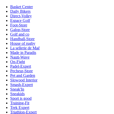
Basket Center
Daily Bikers
Direct-Volley
Espace Golf
Foot-Store
Galop-Store
Golf and co
Handball-Store
House of rugby
La sellerie de Maé
Made in Paradis
Nauti-Wave
On-Fight
Padel-Expert
Pecheur-Store
Pet and Garden
Slowood Interior
Smash-Expert
Sneak'In
Sneakids
Sport is good
Training-Fit
Trek Expert
Triathlon-Expert