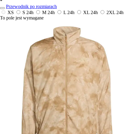
*
Przewodnik po rozmiarach
XS
S
24h
M
24h
L
24h
XL
24h
2XL
24h
To pole jest wymagane