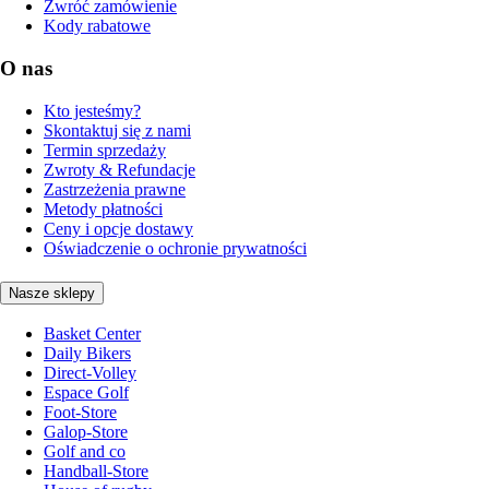
Zwróć zamówienie
Kody rabatowe
O nas
Kto jesteśmy?
Skontaktuj się z nami
Termin sprzedaży
Zwroty & Refundacje
Zastrzeżenia prawne
Metody płatności
Ceny i opcje dostawy
Oświadczenie o ochronie prywatności
Nasze sklepy
Basket Center
Daily Bikers
Direct-Volley
Espace Golf
Foot-Store
Galop-Store
Golf and co
Handball-Store