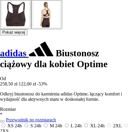
Pokaż więcej
adidas
Biustonosz
ciążowy dla kobiet Optime
Od
258,50 zł
122,00 zł
-53%
Odkryj biustonosz do karmienia adidas Optime, łączący komfort i
wydajność dla aktywnych mam w doskonałej formie.
Rozmiar
*
Przewodnik po rozmiarach
XS
24h
S
24h
M
24h
L
24h
XL
24h
2XL
2XS