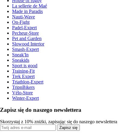
House of rugby
La sellerie de Maé
Made in Paradis
Nauti-Wave
On-Fight
Padel-Expert
Pecheur-Store
Pet and Garden
Slowood Interior
Smash-Expert
Sneak'In
Sneakids
Sport is good
Training-Fit
Trek Expert
Triathlon-Expert
TripnBikers
Vélo-Store
Winter-Expert
Zapisz się do naszego newslettera
Skorzystaj z 10% zniżki, zapisując się do naszego newslettera
Zapisz się