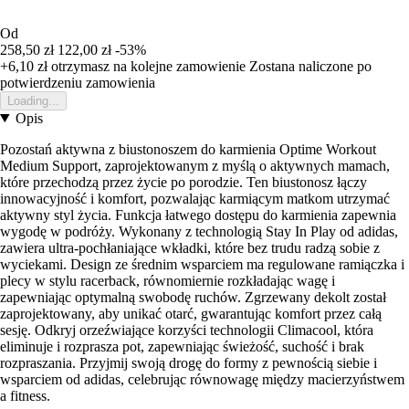
Od
258,50 zł
122,00 zł
-53%
+6,10 zł
otrzymasz na kolejne zamowienie
Zostana naliczone po
potwierdzeniu zamowienia
Loading...
Opis
Pozostań aktywna z biustonoszem do karmienia Optime Workout
Medium Support, zaprojektowanym z myślą o aktywnych mamach,
które przechodzą przez życie po porodzie. Ten biustonosz łączy
innowacyjność i komfort, pozwalając karmiącym matkom utrzymać
aktywny styl życia. Funkcja łatwego dostępu do karmienia zapewnia
wygodę w podróży. Wykonany z technologią Stay In Play od adidas,
zawiera ultra-pochłaniające wkładki, które bez trudu radzą sobie z
wyciekami. Design ze średnim wsparciem ma regulowane ramiączka i
plecy w stylu racerback, równomiernie rozkładając wagę i
zapewniając optymalną swobodę ruchów. Zgrzewany dekolt został
zaprojektowany, aby unikać otarć, gwarantując komfort przez całą
sesję. Odkryj orzeźwiające korzyści technologii Climacool, która
eliminuje i rozprasza pot, zapewniając świeżość, suchość i brak
rozpraszania. Przyjmij swoją drogę do formy z pewnością siebie i
wsparciem od adidas, celebrując równowagę między macierzyństwem
a fitness.