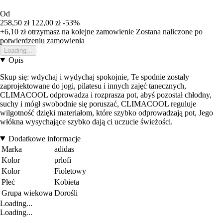
Od
258,50 zł
122,00 zł
-53%
+6,10 zł
otrzymasz na kolejne zamowienie
Zostana naliczone po
potwierdzeniu zamowienia
Loading...
Opis
Skup się: wdychaj i wydychaj spokojnie, Te spodnie zostały
zaprojektowane do jogi, pilatesu i innych zajęć tanecznych,
CLIMACOOL odprowadza i rozprasza pot, abyś pozostał chłodny,
suchy i mógł swobodnie się poruszać, CLIMACOOL reguluje
wilgotność dzięki materiałom, które szybko odprowadzają pot, Jego
włókna wysychające szybko dają ci uczucie świeżości.
Dodatkowe informacje
Marka
adidas
Kolor
prlofi
Kolor
Fioletowy
Płeć
Kobieta
Grupa wiekowa
Dorośli
Loading...
Loading...