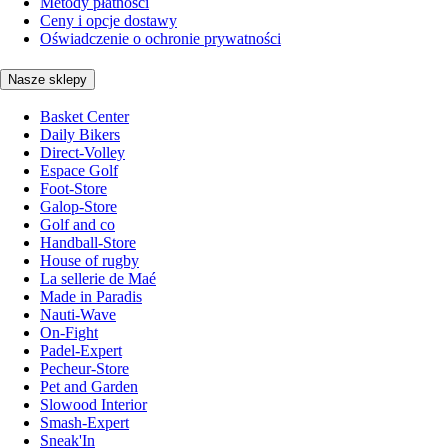
Metody płatności
Ceny i opcje dostawy
Oświadczenie o ochronie prywatności
Nasze sklepy
Basket Center
Daily Bikers
Direct-Volley
Espace Golf
Foot-Store
Galop-Store
Golf and co
Handball-Store
House of rugby
La sellerie de Maé
Made in Paradis
Nauti-Wave
On-Fight
Padel-Expert
Pecheur-Store
Pet and Garden
Slowood Interior
Smash-Expert
Sneak'In