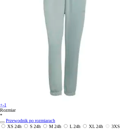
+-1
Rozmiar
*
Przewodnik po rozmiarach
XS
24h
S
24h
M
24h
L
24h
XL
24h
3XS