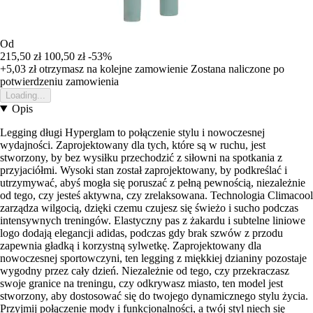
Od
215,50 zł
100,50 zł
-53%
+5,03 zł
otrzymasz na kolejne zamowienie
Zostana naliczone po
potwierdzeniu zamowienia
Loading...
Opis
Legging długi Hyperglam to połączenie stylu i nowoczesnej
wydajności. Zaprojektowany dla tych, które są w ruchu, jest
stworzony, by bez wysiłku przechodzić z siłowni na spotkania z
przyjaciółmi. Wysoki stan został zaprojektowany, by podkreślać i
utrzymywać, abyś mogła się poruszać z pełną pewnością, niezależnie
od tego, czy jesteś aktywna, czy zrelaksowana. Technologia Climacool
zarządza wilgocią, dzięki czemu czujesz się świeżo i sucho podczas
intensywnych treningów. Elastyczny pas z żakardu i subtelne liniowe
logo dodają elegancji adidas, podczas gdy brak szwów z przodu
zapewnia gładką i korzystną sylwetkę. Zaprojektowany dla
nowoczesnej sportowczyni, ten legging z miękkiej dzianiny pozostaje
wygodny przez cały dzień. Niezależnie od tego, czy przekraczasz
swoje granice na treningu, czy odkrywasz miasto, ten model jest
stworzony, aby dostosować się do twojego dynamicznego stylu życia.
Przyjmij połączenie mody i funkcjonalności, a twój styl niech się