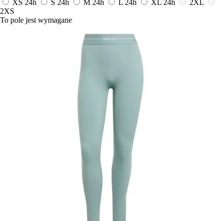
XS
24h
S
24h
M
24h
L
24h
XL
24h
2XL
2XS
To pole jest wymagane