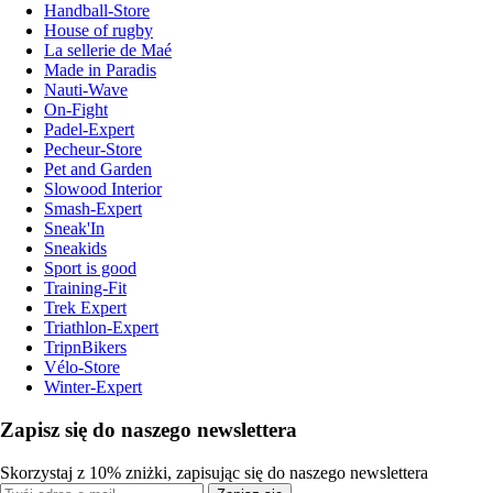
Handball-Store
House of rugby
La sellerie de Maé
Made in Paradis
Nauti-Wave
On-Fight
Padel-Expert
Pecheur-Store
Pet and Garden
Slowood Interior
Smash-Expert
Sneak'In
Sneakids
Sport is good
Training-Fit
Trek Expert
Triathlon-Expert
TripnBikers
Vélo-Store
Winter-Expert
Zapisz się do naszego newslettera
Skorzystaj z 10% zniżki, zapisując się do naszego newslettera