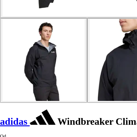
adidas
Windbreaker Clima
Od