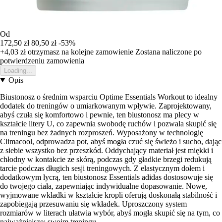
Od
172,50 zł
80,50 zł
-53%
+4,03 zł
otrzymasz na kolejne zamowienie
Zostana naliczone po
potwierdzeniu zamowienia
Loading...
Opis
Biustonosz o średnim wsparciu Optime Essentials Workout to idealny
dodatek do treningów o umiarkowanym wpływie. Zaprojektowany,
abyś czuła się komfortowo i pewnie, ten biustonosz ma plecy w
kształcie litery U, co zapewnia swobodę ruchów i pozwala skupić się
na treningu bez żadnych rozproszeń. Wyposażony w technologię
Climacool, odprowadza pot, abyś mogła czuć się świeżo i sucho, dając
z siebie wszystko bez przeszkód. Oddychający materiał jest miękki i
chłodny w kontakcie ze skórą, podczas gdy gładkie brzegi redukują
tarcie podczas długich sesji treningowych. Z elastycznym dołem i
dodatkowym lycrą, ten biustonosz Essentials adidas dostosowuje się
do twojego ciała, zapewniając indywidualne dopasowanie. Nowe,
wyjmowane wkładki w kształcie kropli oferują doskonałą stabilność i
zapobiegają przesuwaniu się wkładek. Uproszczony system
rozmiarów w literach ułatwia wybór, abyś mogła skupić się na tym, co
najważniejsze: swoim treningu.