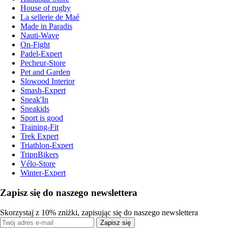
House of rugby
La sellerie de Maé
Made in Paradis
Nauti-Wave
On-Fight
Padel-Expert
Pecheur-Store
Pet and Garden
Slowood Interior
Smash-Expert
Sneak'In
Sneakids
Sport is good
Training-Fit
Trek Expert
Triathlon-Expert
TripnBikers
Vélo-Store
Winter-Expert
Zapisz się do naszego newslettera
Skorzystaj z 10% zniżki, zapisując się do naszego newslettera
Zapisz się