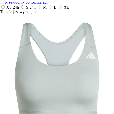
Przewodnik po rozmiarach
XS
24h
S
24h
M
L
XL
To pole jest wymagane