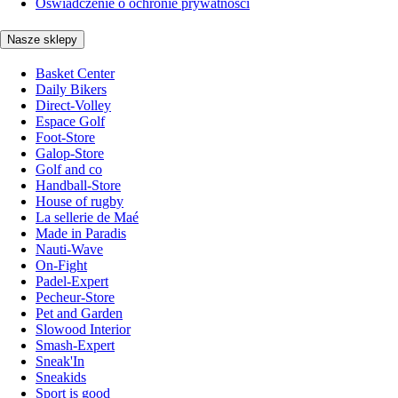
Oświadczenie o ochronie prywatności
Nasze sklepy
Basket Center
Daily Bikers
Direct-Volley
Espace Golf
Foot-Store
Galop-Store
Golf and co
Handball-Store
House of rugby
La sellerie de Maé
Made in Paradis
Nauti-Wave
On-Fight
Padel-Expert
Pecheur-Store
Pet and Garden
Slowood Interior
Smash-Expert
Sneak'In
Sneakids
Sport is good