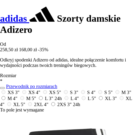
adidas
Szorty damskie
Adizero
Od
258,50 zł
168,00 zł
-35%
Odkryj spodenki Adizero od adidas, idealne połączenie komfortu i
wydajności podczas twoich treningów biegowych.
Rozmiar
*
Przewodnik po rozmiarach
XS 3"
XS 4"
XS 5"
S 3"
S 4"
S 5"
M 3"
M 4"
M 5"
L 3"
24h
L 4"
L 5"
XL 3"
XL
4"
XL 5"
2XL 4"
2XS 3"
24h
To pole jest wymagane