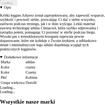
Loading...
Opis
Krótki leggins Adizero został zaprojektowany, aby zapewnić wsparcie,
szybkość i pewność siebie, pozwalając Ci dać z siebie wszystko,
zarówno podczas treningu, jak i w dniu wyścigu. Lekki materiał
zawiera technologię adidas Climacool, która szybko odprowadza i
zarządza potem, pomagając Ci pozostać w strefie podczas biegu.
Wysoki pas z termoklejonymi brzegami zapewnia pewne
dopasowanie, które nie koliduje z Twoim krokiem, a odblaskowe
detale i minimalistyczne logo adidas dopełniają wygląd tych
praktycznych legginsów.
Dodatkowe informacje
Marka
adidas
Kolor
czarny
Kolor
Czarny
Płeć
Kobieta
Grupa wiekowa
Dorośli
Loading...
Loading...
Wszystkie nasze marki