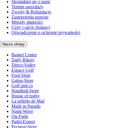
Skontaktuj się z nami
Termin sprzedaży
Zwroty & Refundacje
Zastrzeżenia prawne
Metody płatności
Ceny i opcje dostawy
Oświadczenie o ochronie prywatności
Nasze sklepy
Basket Center
Daily Bikers
Direct-Volley
Espace Golf
Foot-Store
Galop-Store
Golf and co
Handball-Store
House of rugby
La sellerie de Maé
Made in Paradis
Nauti-Wave
On-Fight
Padel-Expert
Pecheur-Store