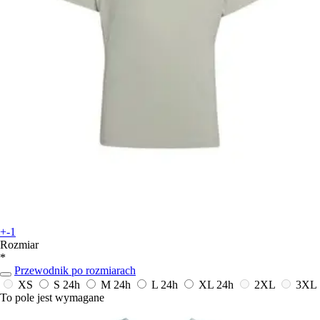
+-1
Rozmiar
*
Przewodnik po rozmiarach
XS
S
24h
M
24h
L
24h
XL
24h
2XL
3XL
To pole jest wymagane