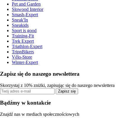
Pet and Garden
Slowood Interior
Smash-Expert
Sneak'In
Sneakids
Sport is good
Training-Fit
Trek Expert
Triathlon-Expert
TripnBikers
Vélo-Store
Winter-Expert
Zapisz się do naszego newslettera
Skorzystaj z 10% zniżki, zapisując się do naszego newslettera
Zapisz się
Bądźmy w kontakcie
Znajdź nas w mediach społecznościowych