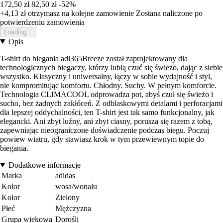
172,50 zł
82,50 zł
-52%
+4,13 zł
otrzymasz na kolejne zamowienie
Zostana naliczone po
potwierdzeniu zamowienia
Loading...
Opis
T-shirt do biegania adi365Breeze został zaprojektowany dla
technologicznych biegaczy, którzy lubią czuć się świeżo, dając z siebie
wszystko. Klasyczny i uniwersalny, łączy w sobie wydajność i styl,
nie kompromitując komfortu. Chłodny. Suchy. W pełnym komforcie.
Technologia CLIMACOOL odprowadza pot, abyś czuł się świeżo i
sucho, bez żadnych zakłóceń. Z odblaskowymi detalami i perforacjami
dla lepszej oddychalności, ten T-shirt jest tak samo funkcjonalny, jak
elegancki. Ani zbyt luźny, ani zbyt ciasny, porusza się razem z tobą,
zapewniając nieograniczone doświadczenie podczas biegu. Poczuj
powiew wiatru, gdy stawiasz krok w tym przewiewnym topie do
biegania.
Dodatkowe informacje
Marka
adidas
Kolor
wosa/wonalu
Kolor
Zielony
Płeć
Mężczyzna
Grupa wiekowa
Dorośli