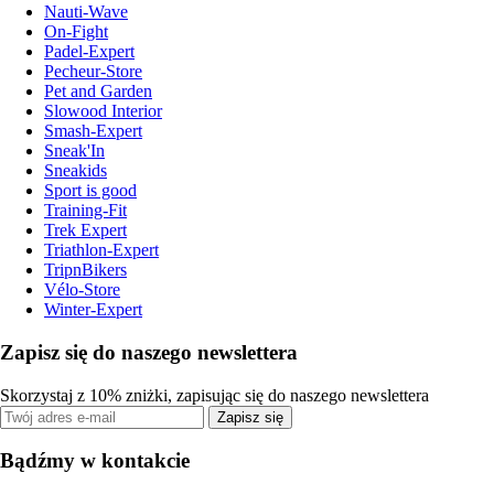
Nauti-Wave
On-Fight
Padel-Expert
Pecheur-Store
Pet and Garden
Slowood Interior
Smash-Expert
Sneak'In
Sneakids
Sport is good
Training-Fit
Trek Expert
Triathlon-Expert
TripnBikers
Vélo-Store
Winter-Expert
Zapisz się do naszego newslettera
Skorzystaj z 10% zniżki, zapisując się do naszego newslettera
Zapisz się
Bądźmy w kontakcie