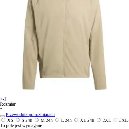
+-1
Rozmiar
*
Przewodnik po rozmiarach
XS
S
24h
M
24h
L
24h
XL
24h
2XL
3XL
To pole jest wymagane