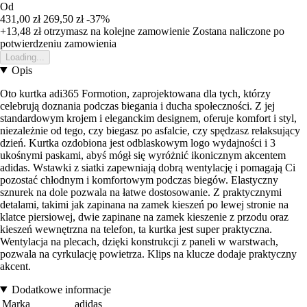
Od
431,00 zł
269,50 zł
-37%
+13,48 zł
otrzymasz na kolejne zamowienie
Zostana naliczone po
potwierdzeniu zamowienia
Loading...
Opis
Oto kurtka adi365 Formotion, zaprojektowana dla tych, którzy
celebrują doznania podczas biegania i ducha społeczności. Z jej
standardowym krojem i eleganckim designem, oferuje komfort i styl,
niezależnie od tego, czy biegasz po asfalcie, czy spędzasz relaksujący
dzień. Kurtka ozdobiona jest odblaskowym logo wydajności i 3
ukośnymi paskami, abyś mógł się wyróżnić ikonicznym akcentem
adidas. Wstawki z siatki zapewniają dobrą wentylację i pomagają Ci
pozostać chłodnym i komfortowym podczas biegów. Elastyczny
sznurek na dole pozwala na łatwe dostosowanie. Z praktycznymi
detalami, takimi jak zapinana na zamek kieszeń po lewej stronie na
klatce piersiowej, dwie zapinane na zamek kieszenie z przodu oraz
kieszeń wewnętrzna na telefon, ta kurtka jest super praktyczna.
Wentylacja na plecach, dzięki konstrukcji z paneli w warstwach,
pozwala na cyrkulację powietrza. Klips na klucze dodaje praktyczny
akcent.
Dodatkowe informacje
Marka
adidas