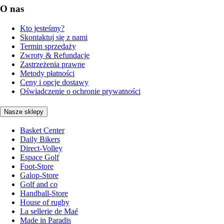
O nas
Kto jesteśmy?
Skontaktuj się z nami
Termin sprzedaży
Zwroty & Refundacje
Zastrzeżenia prawne
Metody płatności
Ceny i opcje dostawy
Oświadczenie o ochronie prywatności
Nasze sklepy
Basket Center
Daily Bikers
Direct-Volley
Espace Golf
Foot-Store
Galop-Store
Golf and co
Handball-Store
House of rugby
La sellerie de Maé
Made in Paradis