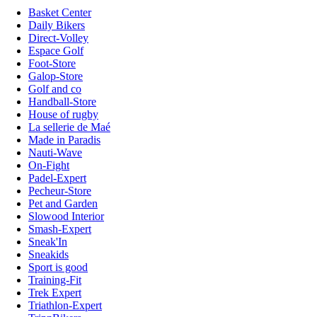
Basket Center
Daily Bikers
Direct-Volley
Espace Golf
Foot-Store
Galop-Store
Golf and co
Handball-Store
House of rugby
La sellerie de Maé
Made in Paradis
Nauti-Wave
On-Fight
Padel-Expert
Pecheur-Store
Pet and Garden
Slowood Interior
Smash-Expert
Sneak'In
Sneakids
Sport is good
Training-Fit
Trek Expert
Triathlon-Expert