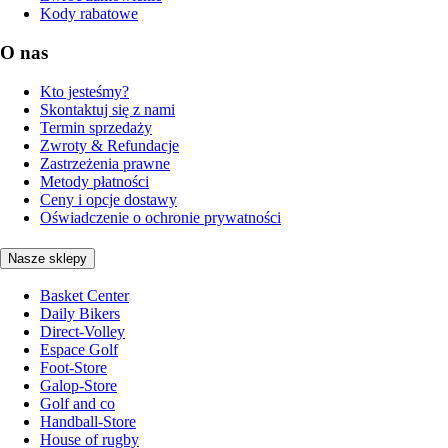
Kody rabatowe
O nas
Kto jesteśmy?
Skontaktuj się z nami
Termin sprzedaży
Zwroty & Refundacje
Zastrzeżenia prawne
Metody płatności
Ceny i opcje dostawy
Oświadczenie o ochronie prywatności
Nasze sklepy
Basket Center
Daily Bikers
Direct-Volley
Espace Golf
Foot-Store
Galop-Store
Golf and co
Handball-Store
House of rugby