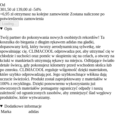
Od
301,50 zł
139,00 zł
-54%
+6,95 zł
otrzymasz na kolejne zamowienie
Zostana naliczone po
potwierdzeniu zamowienia
Loading...
Opis
Twój partner do pokonywania nowych osobistych rekordów! Ta
koszulka do biegania z długim rękawem adidas ma gładki,
dopasowany krój, który tworzy aerodynamiczną sylwetkę, nie
spowalniając cię. CLIMACOOL odprowadza pot, aby utrzymać cię w
chłodzie i suchości oraz pomóc w skupieniu się na celach, a otwory na
kciuki w mankietach utrzymują rękawy na miejscu. Odbijające światło
detale świecą, gdy pokonujesz kilometry przed wschodem słońca lub
po zmroku. CLIMACOOL reguluje wilgotność dzięki materiałom,
które szybko odprowadzają pot. Jego szybkoschnące włókna dają
uczucie świeżości. Produkt został zaprojektowany z materiałów w
100% z recyklingu. Dzięki ponownemu wykorzystaniu już
stworzonych materiałów pomagamy ograniczyć odpady i naszą
zależność od ograniczonych zasobów, aby zmniejszyć ślad węglowy
produktów, które wytwarzamy.
Dodatkowe informacje
Marka
adidas