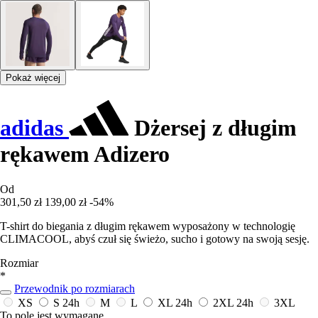
Pokaż więcej
adidas
Dżersej z długim
rękawem Adizero
Od
301,50 zł
139,00 zł
-54%
T-shirt do biegania z długim rękawem wyposażony w technologię
CLIMACOOL, abyś czuł się świeżo, sucho i gotowy na swoją sesję.
Rozmiar
*
Przewodnik po rozmiarach
XS
S
24h
M
L
XL
24h
2XL
24h
3XL
To pole jest wymagane