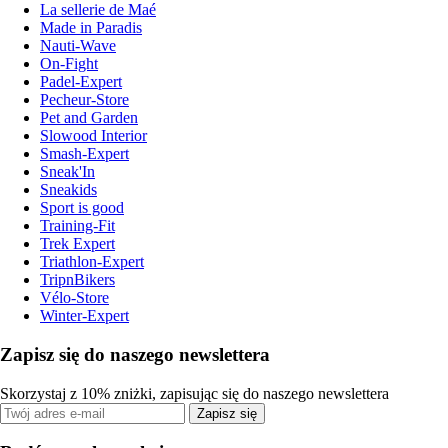
La sellerie de Maé
Made in Paradis
Nauti-Wave
On-Fight
Padel-Expert
Pecheur-Store
Pet and Garden
Slowood Interior
Smash-Expert
Sneak'In
Sneakids
Sport is good
Training-Fit
Trek Expert
Triathlon-Expert
TripnBikers
Vélo-Store
Winter-Expert
Zapisz się do naszego newslettera
Skorzystaj z 10% zniżki, zapisując się do naszego newslettera
Zapisz się