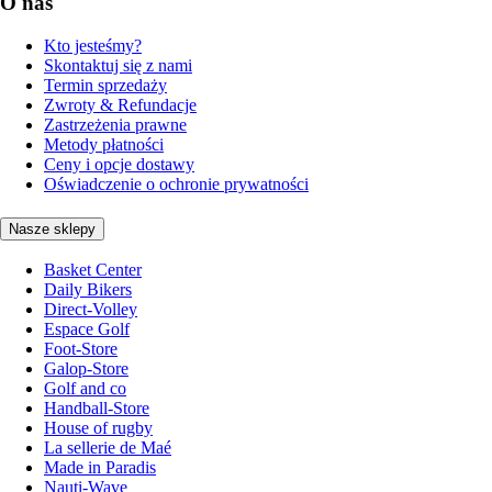
O nas
Kto jesteśmy?
Skontaktuj się z nami
Termin sprzedaży
Zwroty & Refundacje
Zastrzeżenia prawne
Metody płatności
Ceny i opcje dostawy
Oświadczenie o ochronie prywatności
Nasze sklepy
Basket Center
Daily Bikers
Direct-Volley
Espace Golf
Foot-Store
Galop-Store
Golf and co
Handball-Store
House of rugby
La sellerie de Maé
Made in Paradis
Nauti-Wave