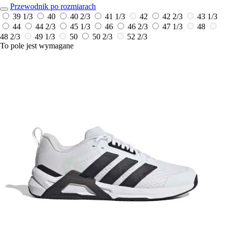
Przewodnik po rozmiarach
39 1/3
40
40 2/3
41 1/3
42
42 2/3
43 1/3
44
44 2/3
45 1/3
46
46 2/3
47 1/3
48
48 2/3
49 1/3
50
50 2/3
52 2/3
To pole jest wymagane