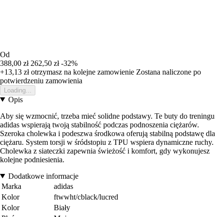
Od
388,00 zł
262,50 zł
-32%
+13,13 zł
otrzymasz na kolejne zamowienie
Zostana naliczone po
potwierdzeniu zamowienia
Loading...
Opis
Aby się wzmocnić, trzeba mieć solidne podstawy. Te buty do treningu
adidas wspierają twoją stabilność podczas podnoszenia ciężarów.
Szeroka cholewka i podeszwa środkowa oferują stabilną podstawę dla
ciężaru. System torsji w śródstopiu z TPU wspiera dynamiczne ruchy.
Cholewka z siateczki zapewnia świeżość i komfort, gdy wykonujesz
kolejne podniesienia.
Dodatkowe informacje
Marka
adidas
Kolor
ftwwht/cblack/lucred
Kolor
Biały