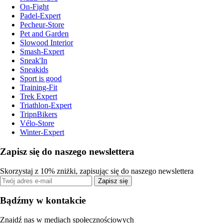
On-Fight
Padel-Expert
Pecheur-Store
Pet and Garden
Slowood Interior
Smash-Expert
Sneak'In
Sneakids
Sport is good
Training-Fit
Trek Expert
Triathlon-Expert
TripnBikers
Vélo-Store
Winter-Expert
Zapisz się do naszego newslettera
Skorzystaj z 10% zniżki, zapisując się do naszego newslettera
Zapisz się
Bądźmy w kontakcie
Znajdź nas w mediach społecznościowych