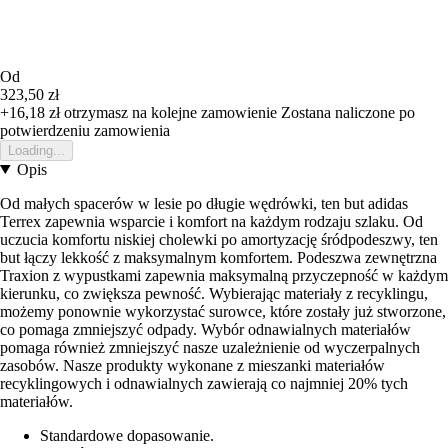
Od
323,50 zł
+16,18 zł
otrzymasz na kolejne zamowienie
Zostana naliczone po
potwierdzeniu zamowienia
Loading...
Opis
Od małych spacerów w lesie po długie wędrówki, ten but adidas
Terrex zapewnia wsparcie i komfort na każdym rodzaju szlaku. Od
uczucia komfortu niskiej cholewki po amortyzację śródpodeszwy, ten
but łączy lekkość z maksymalnym komfortem. Podeszwa zewnętrzna
Traxion z wypustkami zapewnia maksymalną przyczepność w każdym
kierunku, co zwiększa pewność. Wybierając materiały z recyklingu,
możemy ponownie wykorzystać surowce, które zostały już stworzone,
co pomaga zmniejszyć odpady. Wybór odnawialnych materiałów
pomaga również zmniejszyć nasze uzależnienie od wyczerpalnych
zasobów. Nasze produkty wykonane z mieszanki materiałów
recyklingowych i odnawialnych zawierają co najmniej 20% tych
materiałów.
Standardowe dopasowanie.