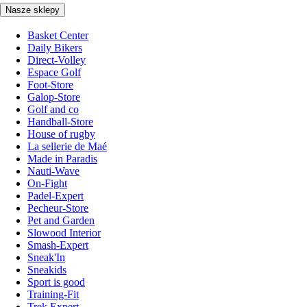
Nasze sklepy
Basket Center
Daily Bikers
Direct-Volley
Espace Golf
Foot-Store
Galop-Store
Golf and co
Handball-Store
House of rugby
La sellerie de Maé
Made in Paradis
Nauti-Wave
On-Fight
Padel-Expert
Pecheur-Store
Pet and Garden
Slowood Interior
Smash-Expert
Sneak'In
Sneakids
Sport is good
Training-Fit
Trek Expert