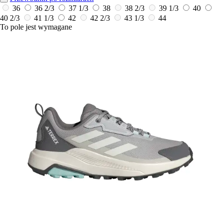
36
36 2/3
37 1/3
38
38 2/3
39 1/3
40
40 2/3
41 1/3
42
42 2/3
43 1/3
44
To pole jest wymagane