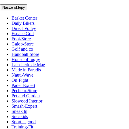
Nasze sklepy
Basket Center
Daily Bikers
Direct-Volley
Espace Golf
Foot-Store
Galop-Store
Golf and co
Handball-Store
House of rugby
La sellerie de Maé
Made in Paradis
Nauti-Wave
On-Fight
Padel-Expert
Pecheur-Store
Pet and Garden
Slowood Interior
Smash-Expert
Sneak'In
Sneakids
Sport is good
Training-Fit