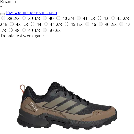
Rozmiar
*
Przewodnik po rozmiarach
38 2/3
39 1/3
40
40 2/3
41 1/3
42
42 2/3
24h
43 1/3
44
44 2/3
45 1/3
46
46 2/3
47
1/3
48
49 1/3
50 2/3
To pole jest wymagane