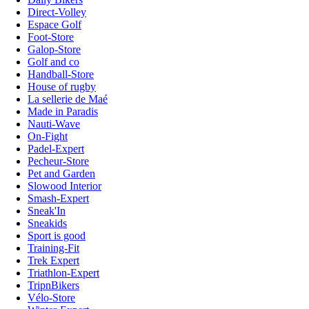
Direct-Volley
Espace Golf
Foot-Store
Galop-Store
Golf and co
Handball-Store
House of rugby
La sellerie de Maé
Made in Paradis
Nauti-Wave
On-Fight
Padel-Expert
Pecheur-Store
Pet and Garden
Slowood Interior
Smash-Expert
Sneak'In
Sneakids
Sport is good
Training-Fit
Trek Expert
Triathlon-Expert
TripnBikers
Vélo-Store