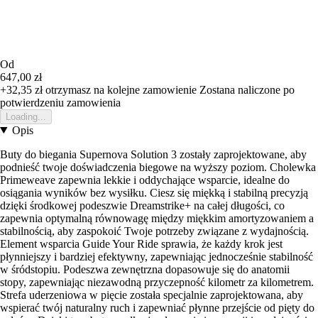
Od
647,00 zł
+32,35 zł
otrzymasz na kolejne zamowienie
Zostana naliczone po
potwierdzeniu zamowienia
Loading...
Opis
Buty do biegania Supernova Solution 3 zostały zaprojektowane, aby
podnieść twoje doświadczenia biegowe na wyższy poziom. Cholewka
Primeweave zapewnia lekkie i oddychające wsparcie, idealne do
osiągania wyników bez wysiłku. Ciesz się miękką i stabilną precyzją
dzięki środkowej podeszwie Dreamstrike+ na całej długości, co
zapewnia optymalną równowagę między miękkim amortyzowaniem a
stabilnością, aby zaspokoić Twoje potrzeby związane z wydajnością.
Element wsparcia Guide Your Ride sprawia, że każdy krok jest
płynniejszy i bardziej efektywny, zapewniając jednocześnie stabilność
w śródstopiu. Podeszwa zewnętrzna dopasowuje się do anatomii
stopy, zapewniając niezawodną przyczepność kilometr za kilometrem.
Strefa uderzeniowa w pięcie została specjalnie zaprojektowana, aby
wspierać twój naturalny ruch i zapewniać płynne przejście od pięty do