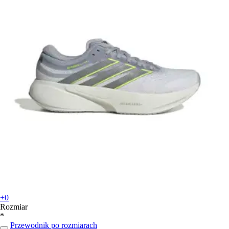
+0
Rozmiar
*
Przewodnik po rozmiarach