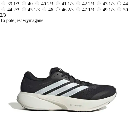
39 1/3
40
40 2/3
41 1/3
42 2/3
43 1/3
44
44 2/3
45 1/3
46
46 2/3
47 1/3
49 1/3
50
2/3
To pole jest wymagane