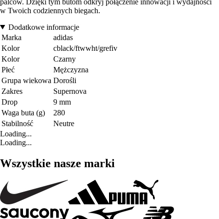
palców. Dzięki tym butom odkryj połączenie innowacji i wydajności
w Twoich codziennych biegach.
Dodatkowe informacje
Marka
adidas
Kolor
cblack/ftwwht/grefiv
Kolor
Czarny
Płeć
Mężczyzna
Grupa wiekowa
Dorośli
Zakres
Supernova
Drop
9 mm
Waga buta (g)
280
Stabilność
Neutre
Loading...
Loading...
Wszystkie nasze marki