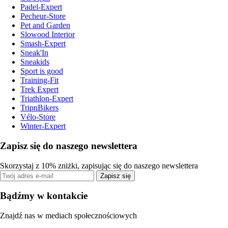
Padel-Expert
Pecheur-Store
Pet and Garden
Slowood Interior
Smash-Expert
Sneak'In
Sneakids
Sport is good
Training-Fit
Trek Expert
Triathlon-Expert
TripnBikers
Vélo-Store
Winter-Expert
Zapisz się do naszego newslettera
Skorzystaj z 10% zniżki, zapisując się do naszego newslettera
Zapisz się
Bądźmy w kontakcie
Znajdź nas w mediach społecznościowych