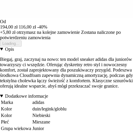
Od
194,00 zł
116,00 zł
-40%
+5,80 zł
otrzymasz na kolejne zamowienie
Zostana naliczone po
potwierdzeniu zamowienia
Loading...
Opis
Biegaj, graj, zaczynaj na nowo: ten model sneaker adidas dla juniorów
towarzyszy ci wszędzie. Oferując dyskretny retro styl i nowoczesny
komfort, został zaprojektowany dla poszukiwaczy przygód. Podeszwa
środkowa Cloudfoam zapewnia dynamiczną amortyzację, podczas gdy
tekstylna cholewka łączy świeżość z komfortem. Klasyczne sznurówki
oferują idealne wsparcie, abyś mógł przekraczać swoje granice.
Dodatkowe informacje
Marka
adidas
Kolor
duin/legink/globlu
Kolor
Niebieski
Płeć
Mieszane
Grupa wiekowa
Junior