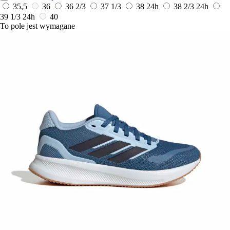
35,5
36
36 2/3
37 1/3
38
24h
38 2/3
24h
39 1/3
24h
40
To pole jest wymagane