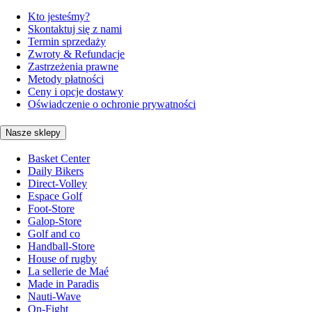
Kto jesteśmy?
Skontaktuj się z nami
Termin sprzedaży
Zwroty & Refundacje
Zastrzeżenia prawne
Metody płatności
Ceny i opcje dostawy
Oświadczenie o ochronie prywatności
Nasze sklepy
Basket Center
Daily Bikers
Direct-Volley
Espace Golf
Foot-Store
Galop-Store
Golf and co
Handball-Store
House of rugby
La sellerie de Maé
Made in Paradis
Nauti-Wave
On-Fight