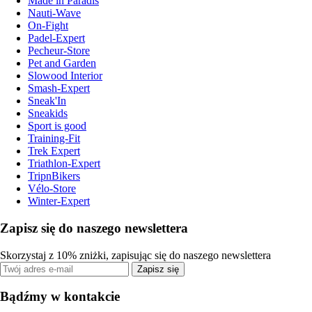
Made in Paradis
Nauti-Wave
On-Fight
Padel-Expert
Pecheur-Store
Pet and Garden
Slowood Interior
Smash-Expert
Sneak'In
Sneakids
Sport is good
Training-Fit
Trek Expert
Triathlon-Expert
TripnBikers
Vélo-Store
Winter-Expert
Zapisz się do naszego newslettera
Skorzystaj z 10% zniżki, zapisując się do naszego newslettera
Zapisz się
Bądźmy w kontakcie