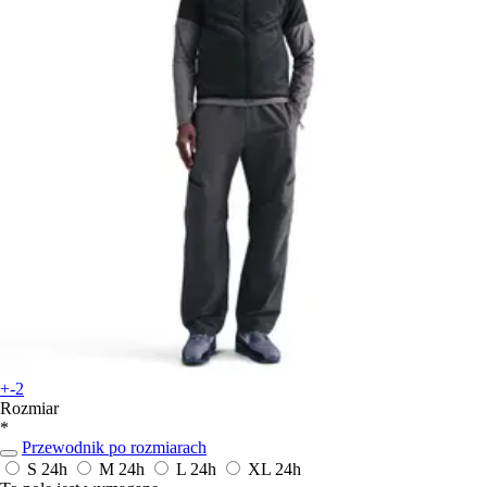
+-2
Rozmiar
*
Przewodnik po rozmiarach
S
24h
M
24h
L
24h
XL
24h